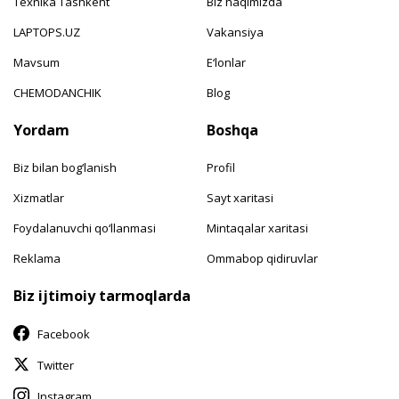
Texnika Tashkent
Biz haqimizda
LAPTOPS.UZ
Vakansiya
Mavsum
E‘lonlar
CHEMODANCHIK
Blog
Yordam
Boshqa
Biz bilan bog‘lanish
Profil
Xizmatlar
Sayt xaritasi
Foydalanuvchi qo‘llanmasi
Mintaqalar xaritasi
Reklama
Ommabop qidiruvlar
Biz ijtimoiy tarmoqlarda
Facebook
Twitter
Instagram