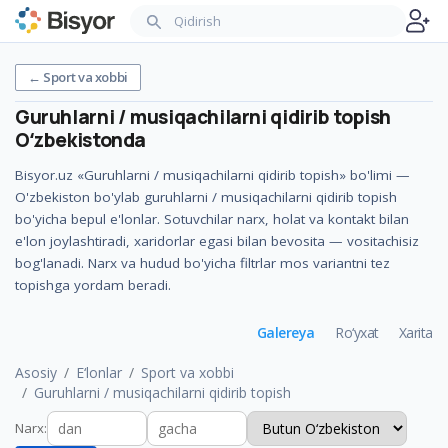
←
Sport va xobbi
Guruhlarni / musiqachilarni qidirib topish
Oʻzbekistonda
Bisyor.uz «Guruhlarni / musiqachilarni qidirib topish» bo'limi —
O'zbekiston bo'ylab guruhlarni / musiqachilarni qidirib topish
bo'yicha bepul e'lonlar. Sotuvchilar narx, holat va kontakt bilan
e'lon joylashtiradi, xaridorlar egasi bilan bevosita — vositachisiz
bog'lanadi. Narx va hudud bo'yicha filtrlar mos variantni tez
topishga yordam beradi.
Galereya
Ro‘yxat
Xarita
Asosiy
E‘lonlar
Sport va xobbi
Guruhlarni / musiqachilarni qidirib topish
Narx
: