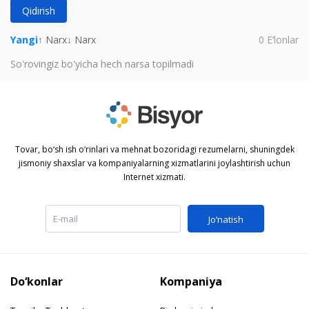
Qidirish
Yangi
↑ Narx
↓ Narx
0
E‘lonlar
So'rovingiz bo'yicha hech narsa topilmadi
Tovar, bo‘sh ish o‘rinlari va mehnat bozoridagi rezumelarni, shuningdek
jismoniy shaxslar va kompaniyalarning xizmatlarini joylashtirish uchun
Internet xizmati.
Jo‘natish
Do‘konlar
Kompaniya