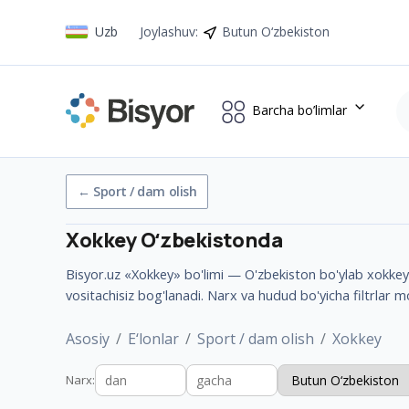
Uzb
Joylashuv
:
Butun O‘zbekiston
Barcha bo’limlar
←
Sport / dam olish
Xokkey
Oʻzbekistonda
Bisyor.uz «Xokkey» bo'limi — O'zbekiston bo'ylab xokkey bo
vositachisiz bog'lanadi. Narx va hudud bo'yicha filtrlar 
Asosiy
E‘lonlar
Sport / dam olish
Xokkey
Narx
: