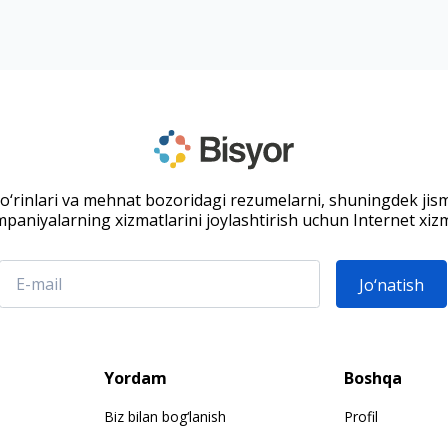
 o‘rinlari va mehnat bozoridagi rezumelarni, shuningdek jis
paniyalarning xizmatlarini joylashtirish uchun Internet xizm
Jo‘natish
Yordam
Boshqa
Biz bilan bog‘lanish
Profil