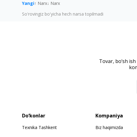
Yangi
↑ Narx
↓ Narx
So'rovingiz bo'yicha hech narsa topilmadi
Tovar, bo‘sh ish
kom
Do‘konlar
Kompaniya
Texnika Tashkent
Biz haqimizda