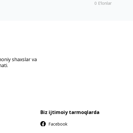
0
E‘lonlar
moniy shaxslar va
ati.
Biz ijtimoiy tarmoqlarda
Facebook