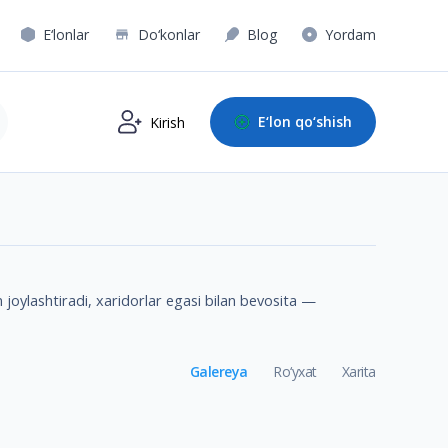
E‘lonlar
Do‘konlar
Blog
Yordam
E‘lon qo‘shish
Kirish
 joylashtiradi, xaridorlar egasi bilan bevosita —
Galereya
Ro‘yxat
Xarita