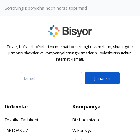
So'rovingiz bo'yicha hech narsa topilmadi
Tovar, bo‘sh ish o‘rinlari va mehnat bozoridagi rezumelarni, shuningdek
jismoniy shaxslar va kompaniyalarning xizmatlarini joylashtirish uchun
Internet xizmati.
Jo‘natish
Do‘konlar
Kompaniya
Texnika Tashkent
Biz haqimizda
LAPTOPS.UZ
Vakansiya