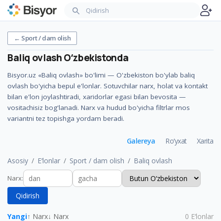
←
Sport / dam olish
Baliq ovlash
Oʻzbekistonda
Bisyor.uz «Baliq ovlash» bo'limi — O'zbekiston bo'ylab baliq
ovlash bo'yicha bepul e'lonlar. Sotuvchilar narx, holat va kontakt
bilan e'lon joylashtiradi, xaridorlar egasi bilan bevosita —
vositachisiz bog'lanadi. Narx va hudud bo'yicha filtrlar mos
variantni tez topishga yordam beradi.
Galereya
Ro‘yxat
Xarita
Asosiy
E‘lonlar
Sport / dam olish
Baliq ovlash
Narx
:
Qidirish
Yangi
↑ Narx
↓ Narx
0
E‘lonlar