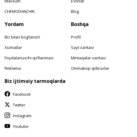
Mavsum
E‘lonlar
CHEMODANCHIK
Blog
Yordam
Boshqa
Biz bilan bog‘lanish
Profil
Xizmatlar
Sayt xaritasi
Foydalanuvchi qo‘llanmasi
Mintaqalar xaritasi
Reklama
Ommabop qidiruvlar
Biz ijtimoiy tarmoqlarda
Facebook
Twitter
Instagram
Youtube