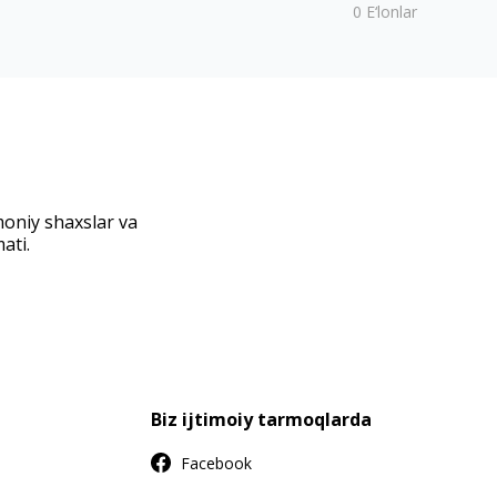
0
E‘lonlar
moniy shaxslar va
ati.
Biz ijtimoiy tarmoqlarda
Facebook