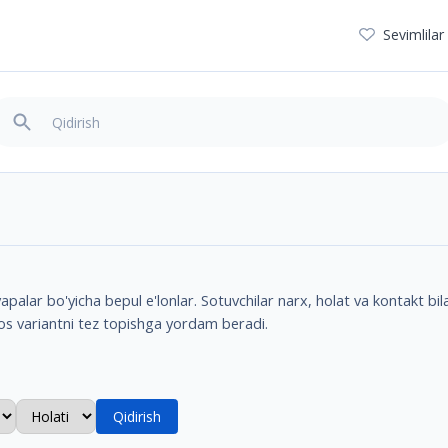
Sevimlilar
palar bo'yicha bepul e'lonlar. Sotuvchilar narx, holat va kontakt bila
mos variantni tez topishga yordam beradi.
Qidirish