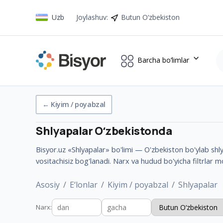
Uzb
Joylashuv
:
Butun O‘zbekiston
Barcha bo’limlar
←
Kiyim / poyabzal
Shlyapalar
Oʻzbekistonda
Bisyor.uz «Shlyapalar» bo'limi — O'zbekiston bo'ylab shlya
vositachisiz bog'lanadi. Narx va hudud bo'yicha filtrlar 
Asosiy
E‘lonlar
Kiyim / poyabzal
Shlyapalar
Narx
: