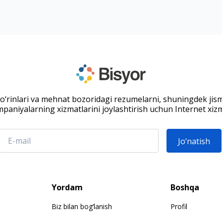
 o‘rinlari va mehnat bozoridagi rezumelarni, shuningdek jis
paniyalarning xizmatlarini joylashtirish uchun Internet xizm
Jo‘natish
Yordam
Boshqa
Biz bilan bog‘lanish
Profil