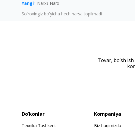
Yangi
↑ Narx
↓ Narx
So'rovingiz bo'yicha hech narsa topilmadi
Tovar, bo‘sh ish
kom
Do‘konlar
Kompaniya
Texnika Tashkent
Biz haqimizda