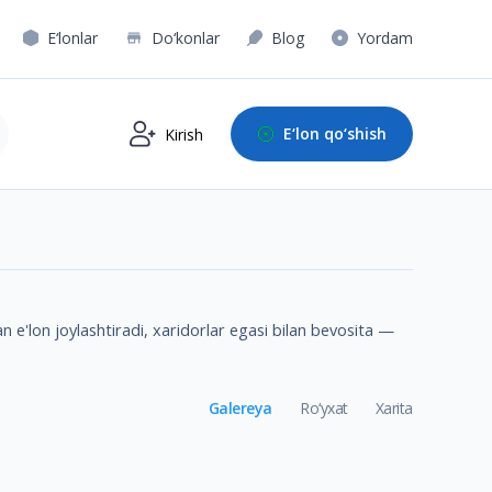
E‘lonlar
Do‘konlar
Blog
Yordam
E‘lon qo‘shish
Kirish
n e'lon joylashtiradi, xaridorlar egasi bilan bevosita —
Galereya
Ro‘yxat
Xarita