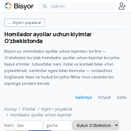
←
Kiyim / poyabzal
Homilador ayollar uchun kiyimlar
Oʻzbekistonda
Bisyor.uz «Homilador ayollar uchun kiyimlar» bo'limi —
O'zbekiston bo'ylab homilador ayollar uchun kiyimlar bo'yicha
bepul e'lonlar. Sotuvchilar narx, holat va kontakt bilan e'lon
joylashtiradi, xaridorlar egasi bilan bevosita — vositachisiz
bog'lanadi. Narx va hudud bo'yicha filtrlar mos variantni tez
topishga yordam beradi.
Galereya
Ro‘yxat
Xarita
Asosiy
E‘lonlar
Kiyim / poyabzal
Homilador ayollar uchun kiyimlar
Narx
: