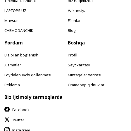
Texnika Tashkent
Biz haqimizda
LAPTOPS.UZ
Vakansiya
Mavsum
E‘lonlar
CHEMODANCHIK
Blog
Yordam
Boshqa
Biz bilan bog‘lanish
Profil
Xizmatlar
Sayt xaritasi
Foydalanuvchi qo‘llanmasi
Mintaqalar xaritasi
Reklama
Ommabop qidiruvlar
Biz ijtimoiy tarmoqlarda
Facebook
Twitter
Instagram