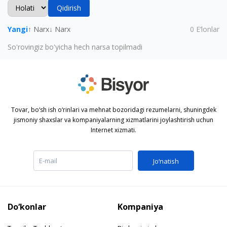
Qidirish
Yangi
↑ Narx
↓ Narx
0
E‘lonlar
So'rovingiz bo'yicha hech narsa topilmadi
Tovar, bo‘sh ish o‘rinlari va mehnat bozoridagi rezumelarni, shuningdek
jismoniy shaxslar va kompaniyalarning xizmatlarini joylashtirish uchun
Internet xizmati.
Jo‘natish
Do‘konlar
Kompaniya