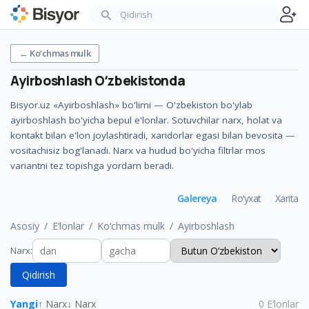
←
Ko‘chmas mulk
Ayirboshlash
Oʻzbekistonda
Bisyor.uz «Ayirboshlash» bo'limi — O'zbekiston bo'ylab
ayirboshlash bo'yicha bepul e'lonlar. Sotuvchilar narx, holat va
kontakt bilan e'lon joylashtiradi, xaridorlar egasi bilan bevosita —
vositachisiz bog'lanadi. Narx va hudud bo'yicha filtrlar mos
variantni tez topishga yordam beradi.
Galereya
Ro‘yxat
Xarita
Asosiy
E‘lonlar
Ko‘chmas mulk
Ayirboshlash
Narx
:
Qidirish
Yangi
↑ Narx
↓ Narx
0
E‘lonlar