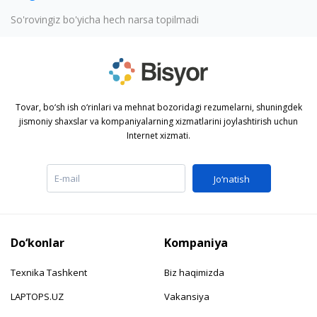
So'rovingiz bo'yicha hech narsa topilmadi
Tovar, bo‘sh ish o‘rinlari va mehnat bozoridagi rezumelarni, shuningdek
jismoniy shaxslar va kompaniyalarning xizmatlarini joylashtirish uchun
Internet xizmati.
Jo‘natish
Do‘konlar
Kompaniya
Texnika Tashkent
Biz haqimizda
LAPTOPS.UZ
Vakansiya