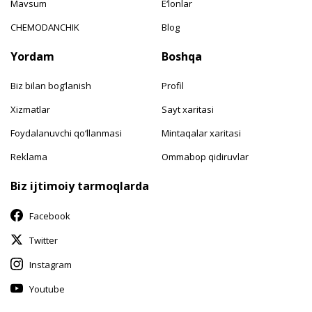
Mavsum
E‘lonlar
CHEMODANCHIK
Blog
Yordam
Boshqa
Biz bilan bog‘lanish
Profil
Xizmatlar
Sayt xaritasi
Foydalanuvchi qo‘llanmasi
Mintaqalar xaritasi
Reklama
Ommabop qidiruvlar
Biz ijtimoiy tarmoqlarda
Facebook
Twitter
Instagram
Youtube