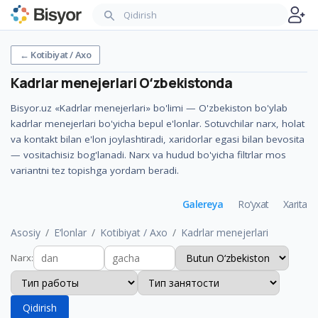
←
Kotibiyat / Axo
Kadrlar menejerlari
Oʻzbekistonda
Bisyor.uz «Kadrlar menejerlari» bo'limi — O'zbekiston bo'ylab
kadrlar menejerlari bo'yicha bepul e'lonlar. Sotuvchilar narx, holat
va kontakt bilan e'lon joylashtiradi, xaridorlar egasi bilan bevosita
— vositachisiz bog'lanadi. Narx va hudud bo'yicha filtrlar mos
variantni tez topishga yordam beradi.
Galereya
Ro‘yxat
Xarita
Asosiy
E‘lonlar
Kotibiyat / Axo
Kadrlar menejerlari
Narx
:
Qidirish