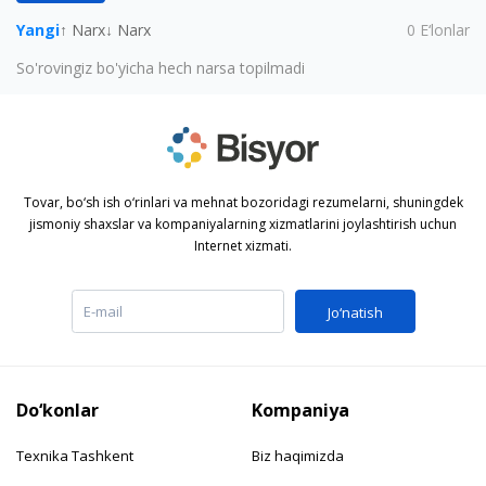
Yangi
↑ Narx
↓ Narx
0
E‘lonlar
So'rovingiz bo'yicha hech narsa topilmadi
Tovar, bo‘sh ish o‘rinlari va mehnat bozoridagi rezumelarni, shuningdek
jismoniy shaxslar va kompaniyalarning xizmatlarini joylashtirish uchun
Internet xizmati.
Jo‘natish
Do‘konlar
Kompaniya
Texnika Tashkent
Biz haqimizda