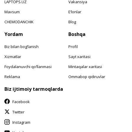
LAPTOPS.UZ
Vakansiya
Mavsum
E‘lonlar
CHEMODANCHIK
Blog
Yordam
Boshqa
Biz bilan bog‘lanish
Profil
Xizmatlar
Sayt xaritasi
Foydalanuvchi qo‘llanmasi
Mintaqalar xaritasi
Reklama
Ommabop qidiruvlar
Biz ijtimoiy tarmoqlarda
Facebook
Twitter
Instagram