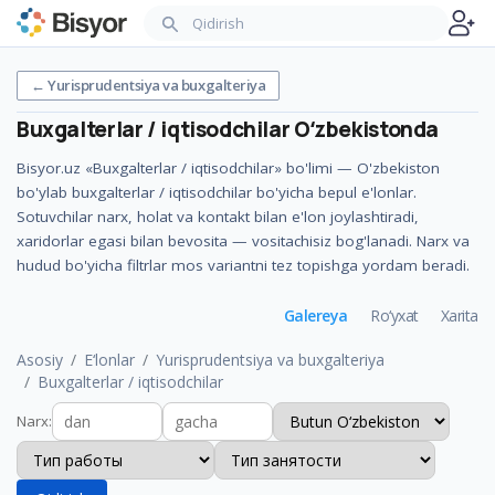
←
Yurisprudentsiya va buxgalteriya
Buxgalterlar / iqtisodchilar
Oʻzbekistonda
Bisyor.uz «Buxgalterlar / iqtisodchilar» bo'limi — O'zbekiston
bo'ylab buxgalterlar / iqtisodchilar bo'yicha bepul e'lonlar.
Sotuvchilar narx, holat va kontakt bilan e'lon joylashtiradi,
xaridorlar egasi bilan bevosita — vositachisiz bog'lanadi. Narx va
hudud bo'yicha filtrlar mos variantni tez topishga yordam beradi.
Galereya
Ro‘yxat
Xarita
Asosiy
E‘lonlar
Yurisprudentsiya va buxgalteriya
Buxgalterlar / iqtisodchilar
Narx
: