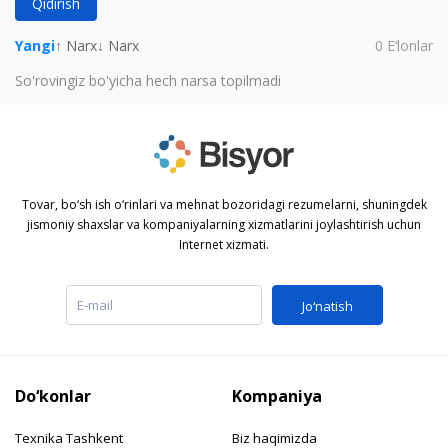
Qidirish
Yangi
↑ Narx
↓ Narx
0
E‘lonlar
So'rovingiz bo'yicha hech narsa topilmadi
Tovar, bo‘sh ish o‘rinlari va mehnat bozoridagi rezumelarni, shuningdek
jismoniy shaxslar va kompaniyalarning xizmatlarini joylashtirish uchun
Internet xizmati.
Jo‘natish
Do‘konlar
Kompaniya
Texnika Tashkent
Biz haqimizda