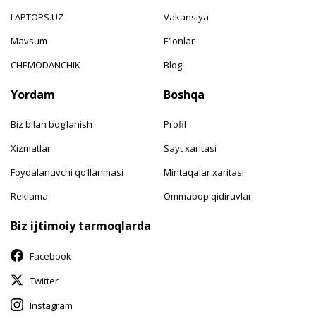
LAPTOPS.UZ
Vakansiya
Mavsum
E‘lonlar
CHEMODANCHIK
Blog
Yordam
Boshqa
Biz bilan bog‘lanish
Profil
Xizmatlar
Sayt xaritasi
Foydalanuvchi qo‘llanmasi
Mintaqalar xaritasi
Reklama
Ommabop qidiruvlar
Biz ijtimoiy tarmoqlarda
Facebook
Twitter
Instagram