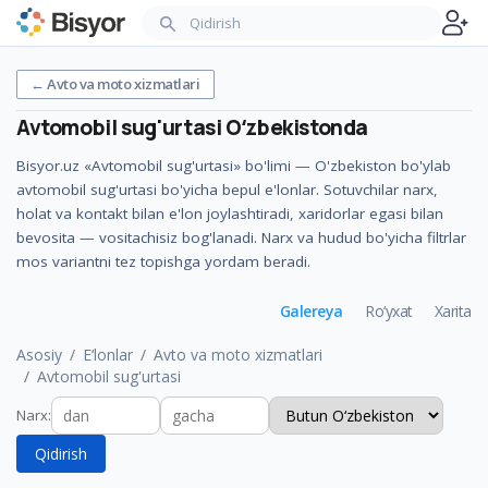
←
Avto va moto xizmatlari
Avtomobil sug'urtasi
Oʻzbekistonda
Bisyor.uz «Avtomobil sug'urtasi» bo'limi — O'zbekiston bo'ylab
avtomobil sug'urtasi bo'yicha bepul e'lonlar. Sotuvchilar narx,
holat va kontakt bilan e'lon joylashtiradi, xaridorlar egasi bilan
bevosita — vositachisiz bog'lanadi. Narx va hudud bo'yicha filtrlar
mos variantni tez topishga yordam beradi.
Galereya
Ro‘yxat
Xarita
Asosiy
E‘lonlar
Avto va moto xizmatlari
Avtomobil sug'urtasi
Narx
:
Qidirish