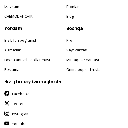
Mavsum
E‘lonlar
CHEMODANCHIK
Blog
Yordam
Boshqa
Biz bilan bog‘lanish
Profil
Xizmatlar
Sayt xaritasi
Foydalanuvchi qo‘llanmasi
Mintaqalar xaritasi
Reklama
Ommabop qidiruvlar
Biz ijtimoiy tarmoqlarda
Facebook
Twitter
Instagram
Youtube