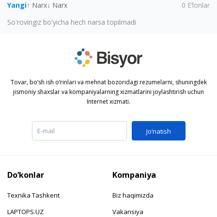
Yangi
↑ Narx
↓ Narx
0
E‘lonlar
So'rovingiz bo'yicha hech narsa topilmadi
Tovar, bo‘sh ish o‘rinlari va mehnat bozoridagi rezumelarni, shuningdek
jismoniy shaxslar va kompaniyalarning xizmatlarini joylashtirish uchun
Internet xizmati.
Jo‘natish
Do‘konlar
Kompaniya
Texnika Tashkent
Biz haqimizda
LAPTOPS.UZ
Vakansiya