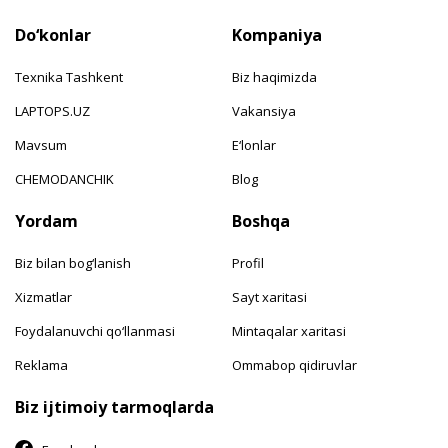
Do‘konlar
Kompaniya
Texnika Tashkent
Biz haqimizda
LAPTOPS.UZ
Vakansiya
Mavsum
E‘lonlar
CHEMODANCHIK
Blog
Yordam
Boshqa
Biz bilan bog‘lanish
Profil
Xizmatlar
Sayt xaritasi
Foydalanuvchi qo‘llanmasi
Mintaqalar xaritasi
Reklama
Ommabop qidiruvlar
Biz ijtimoiy tarmoqlarda