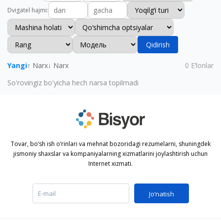
Dvigatel hajmi
:
Qidirish
Yangi
↑ Narx
↓ Narx
0
E‘lonlar
So'rovingiz bo'yicha hech narsa topilmadi
Tovar, bo‘sh ish o‘rinlari va mehnat bozoridagi rezumelarni, shuningdek
jismoniy shaxslar va kompaniyalarning xizmatlarini joylashtirish uchun
Internet xizmati.
Jo‘natish