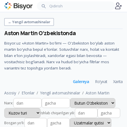
←
Yengil avtomashinalar
Aston Martin
Oʻzbekistonda
Bisyor.uz «Aston Martin» bo'limi — O'zbekiston bo'ylab aston
martin bo'yicha bepul e'lonlar. Sotuvchilar narx, holat va kontakt
bilan e'lon joylashtiradi, xaridorlar egasi bilan bevosita —
vositachisiz bog'lanadi. Narx va hudud bo'yicha filtrlar mos
variantni tez topishga yordam beradi.
Galereya
Ro‘yxat
Xarita
Asosiy
E‘lonlar
Yengil avtomashinalar
Aston Martin
Narx
:
Ishlab chiqarilgan yili
:
Bosgan yo‘li
: