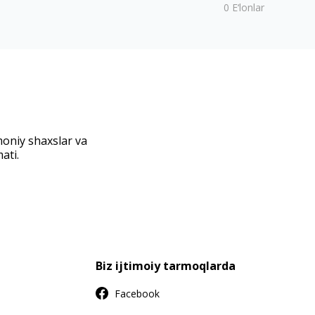
0
E‘lonlar
moniy shaxslar va
ati.
Biz ijtimoiy tarmoqlarda
Facebook