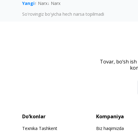
Yangi
↑ Narx
↓ Narx
So'rovingiz bo'yicha hech narsa topilmadi
Tovar, bo‘sh ish
kom
Do‘konlar
Kompaniya
Texnika Tashkent
Biz haqimizda