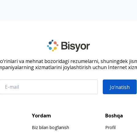
 o‘rinlari va mehnat bozoridagi rezumelarni, shuningdek jis
paniyalarning xizmatlarini joylashtirish uchun Internet xizm
Jo‘natish
Yordam
Boshqa
Biz bilan bog‘lanish
Profil