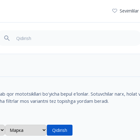
Sevimlilar
b qor mototsikllari bo'yicha bepul e'lonlar. Sotuvchilar narx, holat va
ha filtrlar mos variantni tez topishga yordam beradi.
Qidirish