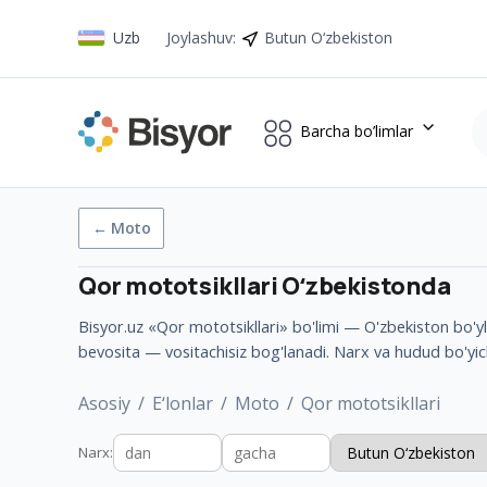
Uzb
Joylashuv
:
Butun O‘zbekiston
Barcha bo’limlar
←
Moto
Qor mototsikllari
Oʻzbekistonda
Bisyor.uz «Qor mototsikllari» bo'limi — O'zbekiston bo'yla
bevosita — vositachisiz bog'lanadi. Narx va hudud bo'yic
Asosiy
E‘lonlar
Moto
Qor mototsikllari
Narx
: