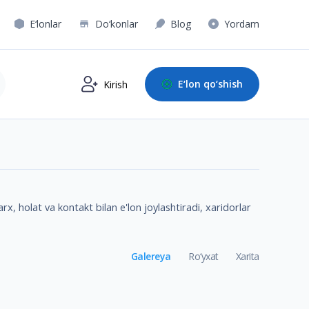
E‘lonlar
Do‘konlar
Blog
Yordam
E‘lon qo‘shish
Kirish
x, holat va kontakt bilan e'lon joylashtiradi, xaridorlar
Galereya
Ro‘yxat
Xarita