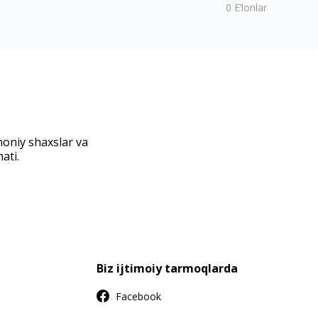
0
E‘lonlar
moniy shaxslar va
ati.
Biz ijtimoiy tarmoqlarda
Facebook