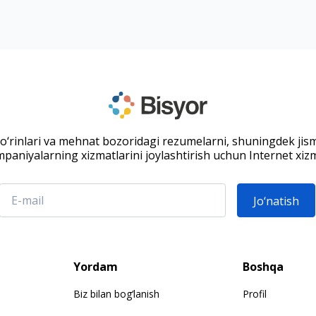
 o‘rinlari va mehnat bozoridagi rezumelarni, shuningdek jis
paniyalarning xizmatlarini joylashtirish uchun Internet xizm
Jo‘natish
Yordam
Boshqa
Biz bilan bog‘lanish
Profil