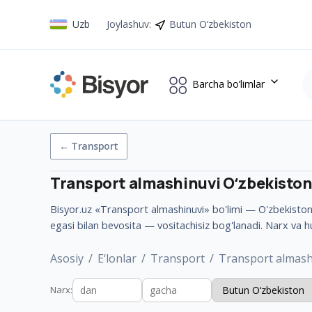
Uzb
Joylashuv
:
Butun O‘zbekiston
Barcha bo’limlar
←
Transport
Transport almashinuvi
Oʻzbekisto
Bisyor.uz «Transport almashinuvi» bo'limi — O'zbekiston b
egasi bilan bevosita — vositachisiz bog'lanadi. Narx va h
Asosiy
E‘lonlar
Transport
Transport almash
Narx
: