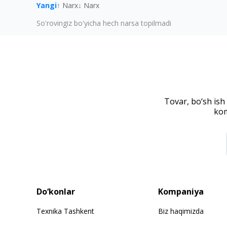
Yangi
↑ Narx
↓ Narx
So'rovingiz bo'yicha hech narsa topilmadi
Tovar, bo‘sh ish
kom
Do‘konlar
Kompaniya
Texnika Tashkent
Biz haqimizda