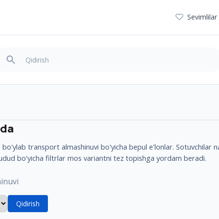
Sevimlilar
nda
o'ylab transport almashinuvi bo'yicha bepul e'lonlar. Sotuvchilar nar
udud bo'yicha filtrlar mos variantni tez topishga yordam beradi.
inuvi
Qidirish