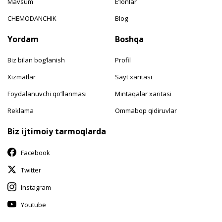
Mavsum
E‘lonlar
CHEMODANCHIK
Blog
Yordam
Boshqa
Biz bilan bog‘lanish
Profil
Xizmatlar
Sayt xaritasi
Foydalanuvchi qo‘llanmasi
Mintaqalar xaritasi
Reklama
Ommabop qidiruvlar
Biz ijtimoiy tarmoqlarda
Facebook
Twitter
Instagram
Youtube