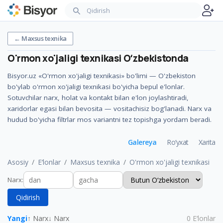
←
Maxsus texnika
O'rmon xo'jaligi texnikasi
Oʻzbekistonda
Bisyor.uz «O'rmon xo'jaligi texnikasi» bo'limi — O'zbekiston
bo'ylab o'rmon xo'jaligi texnikasi bo'yicha bepul e'lonlar.
Sotuvchilar narx, holat va kontakt bilan e'lon joylashtiradi,
xaridorlar egasi bilan bevosita — vositachisiz bog'lanadi. Narx va
hudud bo'yicha filtrlar mos variantni tez topishga yordam beradi.
Galereya
Ro‘yxat
Xarita
Asosiy
E‘lonlar
Maxsus texnika
O'rmon xo'jaligi texnikasi
Narx
:
Qidirish
Yangi
↑ Narx
↓ Narx
0
E‘lonlar