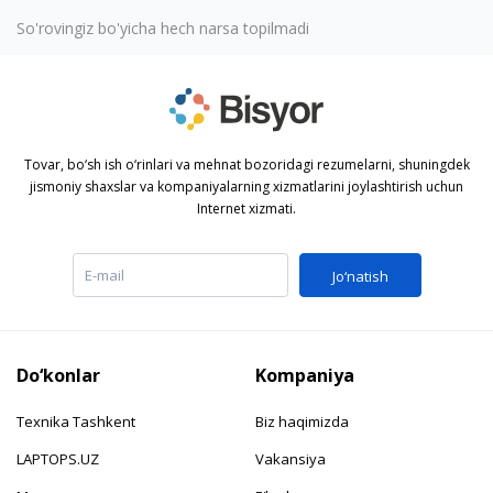
So'rovingiz bo'yicha hech narsa topilmadi
Tovar, bo‘sh ish o‘rinlari va mehnat bozoridagi rezumelarni, shuningdek
jismoniy shaxslar va kompaniyalarning xizmatlarini joylashtirish uchun
Internet xizmati.
Jo‘natish
Do‘konlar
Kompaniya
Texnika Tashkent
Biz haqimizda
LAPTOPS.UZ
Vakansiya