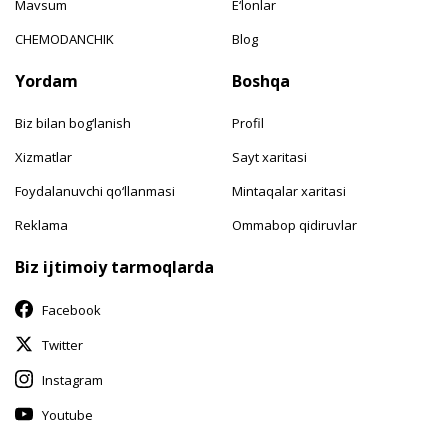
Mavsum
E‘lonlar
CHEMODANCHIK
Blog
Yordam
Boshqa
Biz bilan bog‘lanish
Profil
Xizmatlar
Sayt xaritasi
Foydalanuvchi qo‘llanmasi
Mintaqalar xaritasi
Reklama
Ommabop qidiruvlar
Biz ijtimoiy tarmoqlarda
Facebook
Twitter
Instagram
Youtube