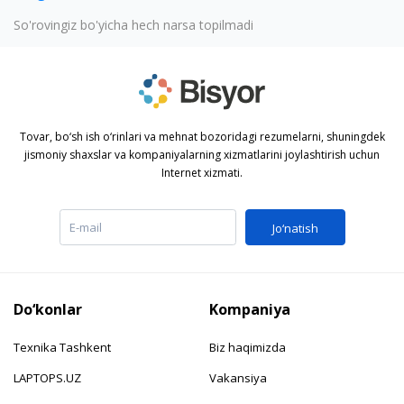
So'rovingiz bo'yicha hech narsa topilmadi
Tovar, bo‘sh ish o‘rinlari va mehnat bozoridagi rezumelarni, shuningdek
jismoniy shaxslar va kompaniyalarning xizmatlarini joylashtirish uchun
Internet xizmati.
Jo‘natish
Do‘konlar
Kompaniya
Texnika Tashkent
Biz haqimizda
LAPTOPS.UZ
Vakansiya