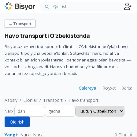
←
Transport
Havo transporti
Oʻzbekistonda
Bisyor.uz «Havo transporti» bo'limi — O'zbekiston bo'ylab havo
transporti bo'yicha bepul e'lonlar. Sotuvchilar narx, holat va
kontakt bilan e'lon joylashtiradi, xaridorlar egasi bilan bevosita —
vositachisiz bog'lanadi. Narx va hudud bo'yicha filtrlar mos
variantni tez topishga yordam beradi.
Galereya
Ro‘yxat
Xarita
Asosiy
E‘lonlar
Transport
Havo transporti
Narx
:
Qidirish
Yangi
↑ Narx
↓ Narx
0
E‘lonlar