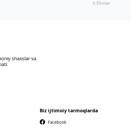
0
E‘lonlar
moniy shaxslar va
ati.
Biz ijtimoiy tarmoqlarda
Facebook