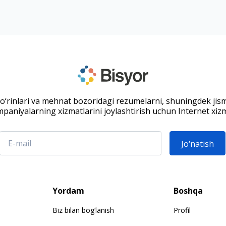
 o‘rinlari va mehnat bozoridagi rezumelarni, shuningdek jis
paniyalarning xizmatlarini joylashtirish uchun Internet xizm
Jo‘natish
Yordam
Boshqa
Biz bilan bog‘lanish
Profil