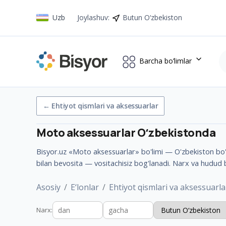
Uzb
Joylashuv
:
Butun O‘zbekiston
Barcha bo’limlar
←
Ehtiyot qismlari va aksessuarlar
Moto aksessuarlar
Oʻzbekistonda
Bisyor.uz «Moto aksessuarlar» bo'limi — O'zbekiston bo'yl
bilan bevosita — vositachisiz bog'lanadi. Narx va hudud 
Asosiy
E‘lonlar
Ehtiyot qismlari va aksessuarla
Narx
: