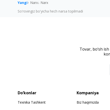
Yangi
↑ Narx
↓ Narx
So'rovingiz bo'yicha hech narsa topilmadi
Tovar, bo‘sh ish
kom
Do‘konlar
Kompaniya
Texnika Tashkent
Biz haqimizda