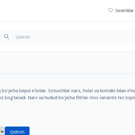
Sevimlilar
o'yicha bepul e'lonlar. Sotuvchilar narx, holat va kontakt bilan e'lo
siz bog'lanadi. Narx va hudud bo'yicha filtrlar mos variantni tez top
Qidirish