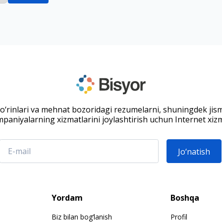
 o‘rinlari va mehnat bozoridagi rezumelarni, shuningdek jis
paniyalarning xizmatlarini joylashtirish uchun Internet xizm
Jo‘natish
Yordam
Boshqa
Biz bilan bog‘lanish
Profil