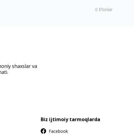
0
E‘lonlar
moniy shaxslar va
ati.
Biz ijtimoiy tarmoqlarda
Facebook