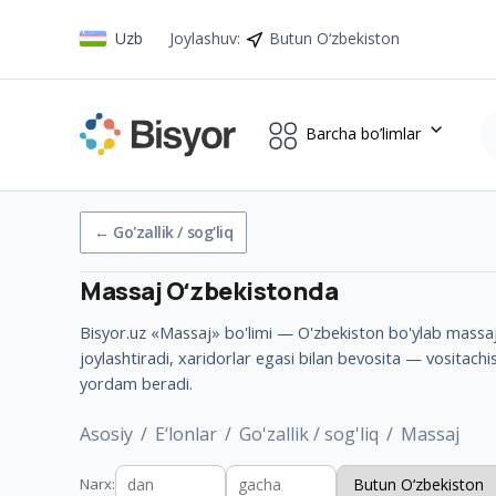
Uzb
Joylashuv
:
Butun O‘zbekiston
Barcha bo’limlar
←
Go'zallik / sog'liq
Massaj
Oʻzbekistonda
Bisyor.uz «Massaj» bo'limi — O'zbekiston bo'ylab massaj b
joylashtiradi, xaridorlar egasi bilan bevosita — vositachi
yordam beradi.
Asosiy
E‘lonlar
Go'zallik / sog'liq
Massaj
Narx
: