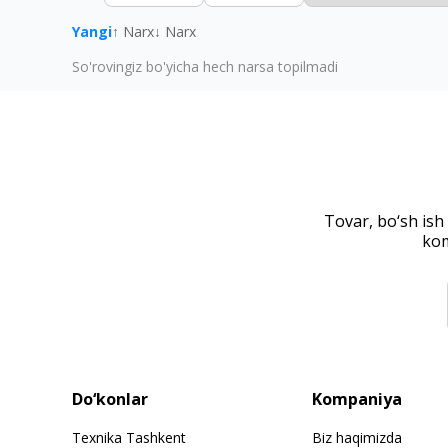
Yangi
↑ Narx
↓ Narx
So'rovingiz bo'yicha hech narsa topilmadi
Tovar, bo‘sh ish
kom
Do‘konlar
Kompaniya
Texnika Tashkent
Biz haqimizda