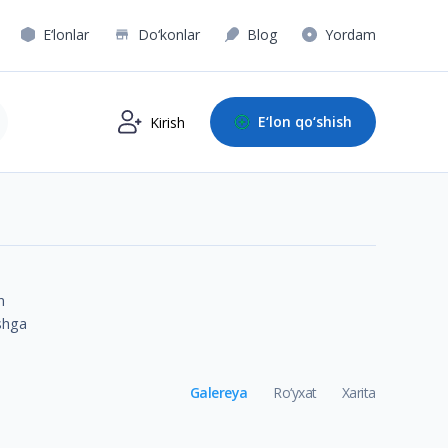
E‘lonlar
Do‘konlar
Blog
Yordam
E‘lon qo‘shish
Kirish
n
ishga
Galereya
Ro‘yxat
Xarita