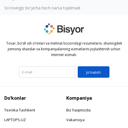
So'rovingiz bo'yicha hech narsa topilmadi
Tovar, bo‘sh ish o‘rinlari va mehnat bozoridagi rezumelarni, shuningdek
jismoniy shaxslar va kompaniyalarning xizmatlarini joylashtirish uchun
Internet xizmati.
Jo‘natish
Do‘konlar
Kompaniya
Texnika Tashkent
Biz haqimizda
LAPTOPS.UZ
Vakansiya