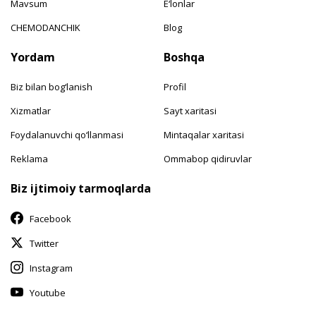
Mavsum
E‘lonlar
CHEMODANCHIK
Blog
Yordam
Boshqa
Biz bilan bog‘lanish
Profil
Xizmatlar
Sayt xaritasi
Foydalanuvchi qo‘llanmasi
Mintaqalar xaritasi
Reklama
Ommabop qidiruvlar
Biz ijtimoiy tarmoqlarda
Facebook
Twitter
Instagram
Youtube