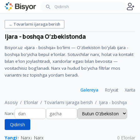
←
Tovarlarni ijaraga berish
Ijara - boshqa
Oʻzbekistonda
Bisyor.uz «Ijara - boshqa» bo'limi — O'zbekiston bo'ylab ijara -
boshqa bo'yicha bepul e'lonlar. Sotuvchilar narx, holat va kontakt
bilan e'lon joylashtiradi, xaridorlar egasi bilan bevosita —
vositachisiz bog'lanadi. Narx va hudud bo'yicha filtrlar mos
variantni tez topishga yordam beradi.
Galereya
Ro‘yxat
Xarita
Asosiy
E‘lonlar
Tovarlarni ijaraga berish
Ijara - boshqa
Narx
:
Qidirish
Yangi
↑ Narx
↓ Narx
0
E‘lonlar