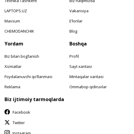
Texnika Tashkent
Biz haqimizda
LAPTOPS.UZ
Vakansiya
Mavsum
E‘lonlar
CHEMODANCHIK
Blog
Yordam
Boshqa
Biz bilan bog‘lanish
Profil
Xizmatlar
Sayt xaritasi
Foydalanuvchi qo‘llanmasi
Mintaqalar xaritasi
Reklama
Ommabop qidiruvlar
Biz ijtimoiy tarmoqlarda
Facebook
Twitter
Instagram