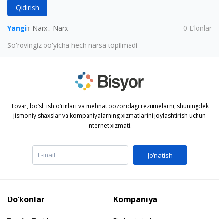
Qidirish
Yangi
↑ Narx
↓ Narx
0
E‘lonlar
So'rovingiz bo'yicha hech narsa topilmadi
Tovar, bo‘sh ish o‘rinlari va mehnat bozoridagi rezumelarni, shuningdek
jismoniy shaxslar va kompaniyalarning xizmatlarini joylashtirish uchun
Internet xizmati.
Jo‘natish
Do‘konlar
Kompaniya