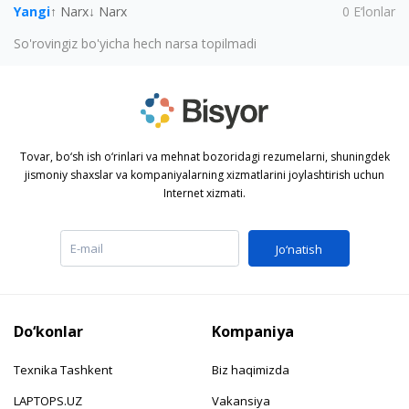
Yangi
↑ Narx
↓ Narx
0
E‘lonlar
So'rovingiz bo'yicha hech narsa topilmadi
Tovar, bo‘sh ish o‘rinlari va mehnat bozoridagi rezumelarni, shuningdek
jismoniy shaxslar va kompaniyalarning xizmatlarini joylashtirish uchun
Internet xizmati.
Jo‘natish
Do‘konlar
Kompaniya
Texnika Tashkent
Biz haqimizda
LAPTOPS.UZ
Vakansiya