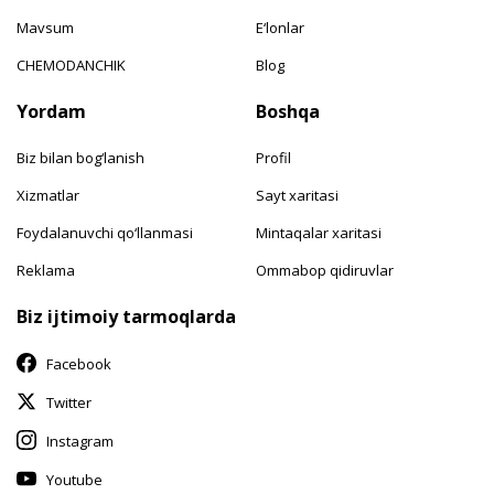
Mavsum
E‘lonlar
CHEMODANCHIK
Blog
Yordam
Boshqa
Biz bilan bog‘lanish
Profil
Xizmatlar
Sayt xaritasi
Foydalanuvchi qo‘llanmasi
Mintaqalar xaritasi
Reklama
Ommabop qidiruvlar
Biz ijtimoiy tarmoqlarda
Facebook
Twitter
Instagram
Youtube