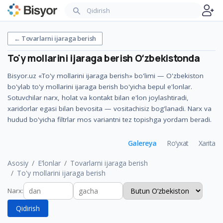
←
Tovarlarni ijaraga berish
To'y mollarini ijaraga berish
Oʻzbekistonda
Bisyor.uz «To'y mollarini ijaraga berish» bo'limi — O'zbekiston
bo'ylab to'y mollarini ijaraga berish bo'yicha bepul e'lonlar.
Sotuvchilar narx, holat va kontakt bilan e'lon joylashtiradi,
xaridorlar egasi bilan bevosita — vositachisiz bog'lanadi. Narx va
hudud bo'yicha filtrlar mos variantni tez topishga yordam beradi.
Galereya
Ro‘yxat
Xarita
Asosiy
E‘lonlar
Tovarlarni ijaraga berish
To'y mollarini ijaraga berish
Narx
:
Qidirish