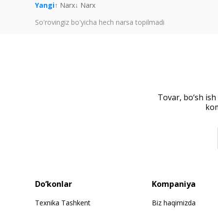
Yangi
↑ Narx
↓ Narx
So'rovingiz bo'yicha hech narsa topilmadi
Tovar, bo‘sh ish
kom
Do‘konlar
Kompaniya
Texnika Tashkent
Biz haqimizda