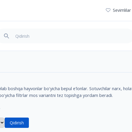
Sevimlilar
b boshqa hayvonlar bo'yicha bepul e'lonlar. Sotuvchilar narx, holat v
bo'yicha filtrlar mos variantni tez topishga yordam beradi.
r
Qidirish