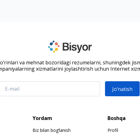
 o‘rinlari va mehnat bozoridagi rezumelarni, shuningdek jis
paniyalarning xizmatlarini joylashtirish uchun Internet xizm
Jo‘natish
Yordam
Boshqa
Biz bilan bog‘lanish
Profil