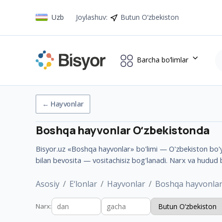
Uzb
Joylashuv
:
Butun O‘zbekiston
Barcha bo’limlar
←
Hayvonlar
Boshqa hayvonlar
Oʻzbekistonda
Bisyor.uz «Boshqa hayvonlar» bo'limi — O'zbekiston bo'yla
bilan bevosita — vositachisiz bog'lanadi. Narx va hudud 
Asosiy
E‘lonlar
Hayvonlar
Boshqa hayvonla
Narx
: