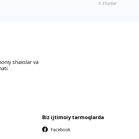
0
E‘lonlar
moniy shaxslar va
ati.
Biz ijtimoiy tarmoqlarda
Facebook