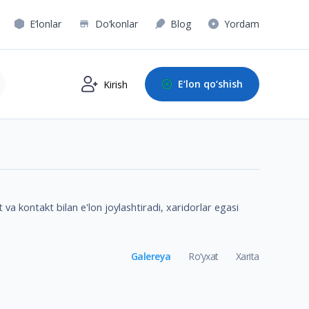
E‘lonlar
Do‘konlar
Blog
Yordam
E‘lon qo‘shish
Kirish
a kontakt bilan e'lon joylashtiradi, xaridorlar egasi
Galereya
Ro‘yxat
Xarita