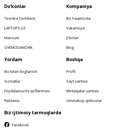
Do‘konlar
Kompaniya
Texnika Tashkent
Biz haqimizda
LAPTOPS.UZ
Vakansiya
Mavsum
E‘lonlar
CHEMODANCHIK
Blog
Yordam
Boshqa
Biz bilan bog‘lanish
Profil
Xizmatlar
Sayt xaritasi
Foydalanuvchi qo‘llanmasi
Mintaqalar xaritasi
Reklama
Ommabop qidiruvlar
Biz ijtimoiy tarmoqlarda
Facebook