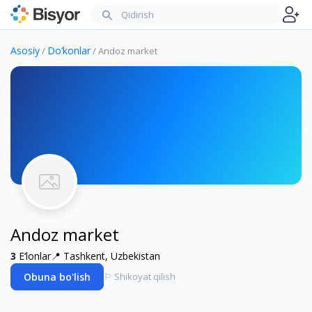
Asosiy
Do‘konlar
/
/
Andoz market
Andoz market
3
E‘lonlar
📍
Tashkent, Uzbekistan
Obuna bo'lish
⚐
Shikoyat qilish