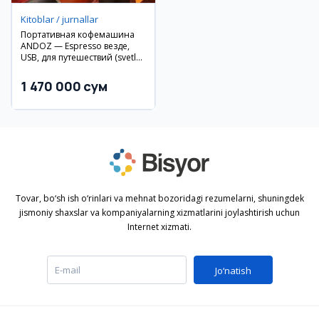
Kitoblar / jurnallar
Портативная кофемашина
ANDOZ — Espresso везде,
USB, для путешествий (svetlo
oranzhevyj)
1 470 000 сум
Tovar, bo‘sh ish o‘rinlari va mehnat bozoridagi rezumelarni, shuningdek
jismoniy shaxslar va kompaniyalarning xizmatlarini joylashtirish uchun
Internet xizmati.
Jo‘natish