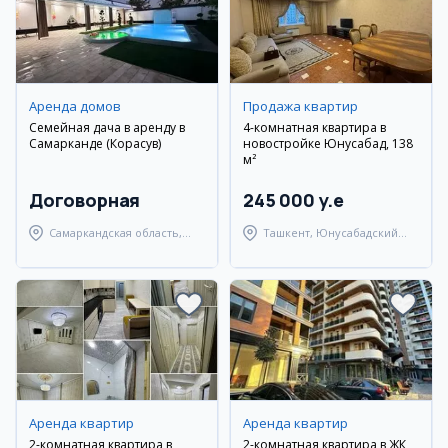
Аренда домов
Продажа квартир
Семейная дача в аренду в
4-комнатная квартира в
Самарканде (Корасув)
новостройке Юнусабад, 138
м²
Договорная
245 000 y.e
Самаркандская область,
Ташкент, Юнусабадский
Самаркандский район
район
Аренда квартир
Аренда квартир
2-комнатная квартира в
2-комнатная квартира в ЖК