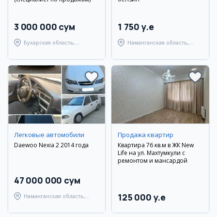
3 000 000 сум
1 750 y.e
Бухарская область,
Наманганская область,
Бухарский район
Наманганский район
Легковые автомобили
Продажа квартир
Daewoo Nexia 2 2014 года
Квартира 76 кв.м в ЖК New
Life на ул. Махтумкули с
ремонтом и мансардой
47 000 000 сум
125 000 y.e
Наманганская область,
Наманганский район