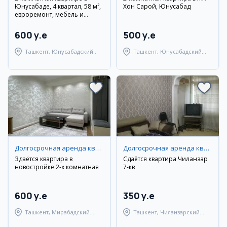
Юнусабаде, 4 квартал, 58 м²,
Хон Сарой, Юнусабад
евроремонт, мебель и
техника
600 y.e
500 y.e
Ташкент, Юнусабадский
Ташкент, Юнусабадский
район
район
Долгосрочная аренда квартир
Долгосрочная аренда квартир
Здаётся квартира в
Сдаётся квартира Чиланзар
новостройке 2-х комнатная
7-кв
600 y.e
350 y.e
Ташкент, Мирабадский
Ташкент, Чиланзарский
район
район