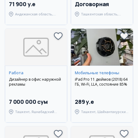
71 900 y.e
Договорная
Андижанская область,
Ташкентская область,
город Андижан
Янгиюльский район
Работа
Мобильные телефоны
Дизайнер в офис наружной
iPad Pro 11 дюймов (2018) 64
рекламы
ГБ, Wi-Fi, LLA, состояние 85%
7 000 000 сум
289 y.e
Ташкент, Яшнабадский
Ташкент, Шайхантахурский
район
район