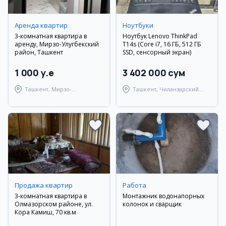
Аренда квартир
Ноутбуки
3-комнатная квартира в
Ноутбук Lenovo ThinkPad
аренду, Мирзо-Улугбекский
T14s (Core i7, 16 ГБ, 512 ГБ
район, Ташкент
SSD, сенсорный экран)
1 000 y.e
3 402 000 сум
Ташкент, Мирзо-
Ташкент, Чиланзарский
Улугбекский район
район
Продажа квартир
Работа
3-комнатная квартира в
Монтажник водонапорных
Олмазорском районе, ул.
колонок и сварщик
Кора Камиш, 70 кв.м