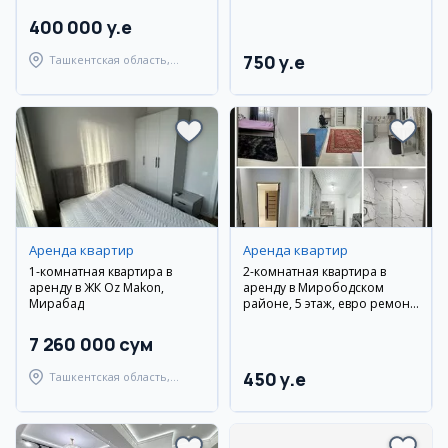
техникой
400 000 y.e
750 y.e
Ташкентская область,
Аккурганский район
Аренда квартир
Аренда квартир
1-комнатная квартира в
2-комнатная квартира в
аренду в ЖК Oz Makon,
аренду в Мирободском
Мирабад
районе, 5 этаж, евро ремонт,
мебель и техника
7 260 000 сум
450 y.e
Ташкентская область,
Ташкентский район