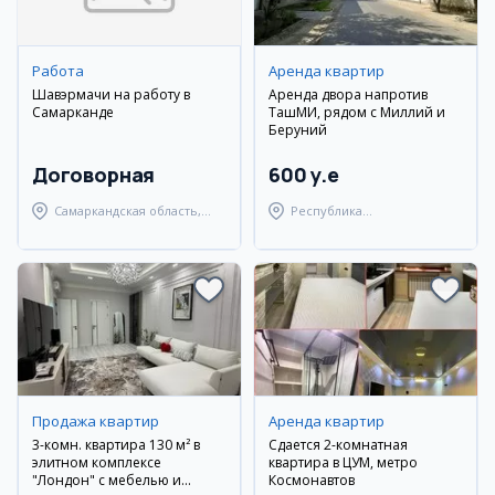
Работа
Аренда квартир
Шавэрмачи на работу в
Аренда двора напротив
Самарканде
ТашМИ, рядом с Миллий и
Беруний
Договорная
600 y.e
Самаркандская область,
Республика
Самаркандский район
Каракалпакстан,
Берунийский район
Продажа квартир
Аренда квартир
3-комн. квартира 130 м² в
Сдается 2-комнатная
элитном комплексе
квартира в ЦУМ, метро
"Лондон" с мебелью и
Космонавтов