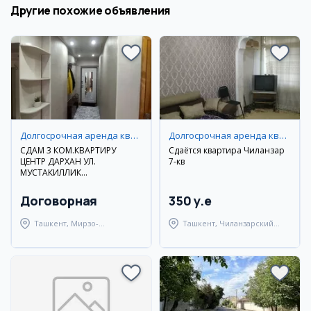
Другие похожие объявления
Долгосрочная аренда квартир
Долгосрочная аренда квартир
СДАМ 3 КОМ.КВАРТИРУ
Сдаётся квартира Чиланзар
ЦЕНТР ДАРХАН УЛ.
7-кв
МУСТАКИЛЛИК
ДОЛГОСРОЧНО
Договорная
350 y.e
Ташкент, Мирзо-
Ташкент, Чиланзарский
Улугбекский район
район