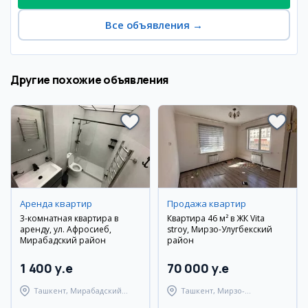
Все объявления
→
Другие похожие объявления
Аренда квартир
Продажа квартир
3-комнатная квартира в
Квартира 46 м² в ЖК Vita
аренду, ул. Афросиеб,
stroy, Мирзо-Улугбекский
Мирабадский район
район
1 400 y.e
70 000 y.e
Ташкент, Мирабадский
Ташкент, Мирзо-
район
Улугбекский район