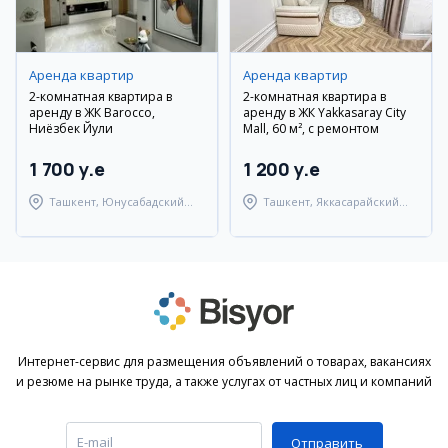
Аренда квартир
Аренда квартир
2-комнатная квартира в
2-комнатная квартира в
аренду в ЖК Barocco,
аренду в ЖК Yakkasaray City
Ниёзбек Йули
Mall, 60 м², с ремонтом
1 700 y.e
1 200 y.e
Ташкент, Юнусабадский
Ташкент, Яккасарайский
район
район
Интернет-сервис для размещения объявлений о товарах, вакансиях
и резюме на рынке труда, а также услугах от частных лиц и компаний
Отправить