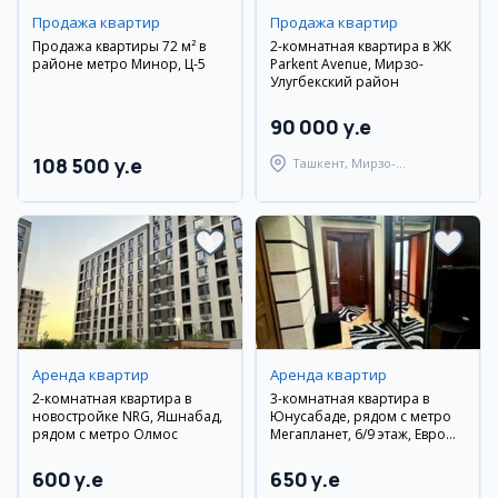
Продажа квартир
Продажа квартир
Продажа квартиры 72 м² в
2-комнатная квартира в ЖК
районе метро Минор, Ц-5
Parkent Avenue, Мирзо-
Улугбекский район
90 000 y.e
108 500 y.e
Ташкент, Мирзо-
Улугбекский район
Аренда квартир
Аренда квартир
2-комнатная квартира в
3-комнатная квартира в
новостройке NRG, Яшнабад,
Юнусабаде, рядом с метро
рядом с метро Олмос
Мегапланет, 6/9 этаж, Евро
люкс
600 y.e
650 y.e