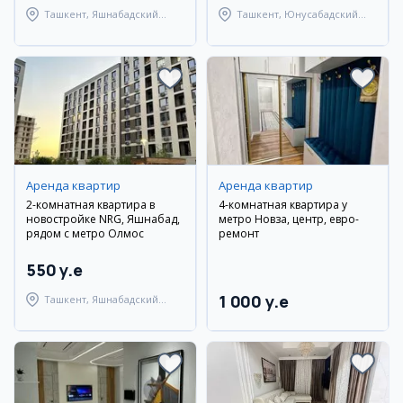
Ташкент, Яшнабадский
Ташкент, Юнусабадский
район
район
Аренда квартир
Аренда квартир
2-комнатная квартира в
4-комнатная квартира у
новостройке NRG, Яшнабад,
метро Новза, центр, евро-
рядом с метро Олмос
ремонт
550 y.e
1 000 y.e
Ташкент, Яшнабадский
район