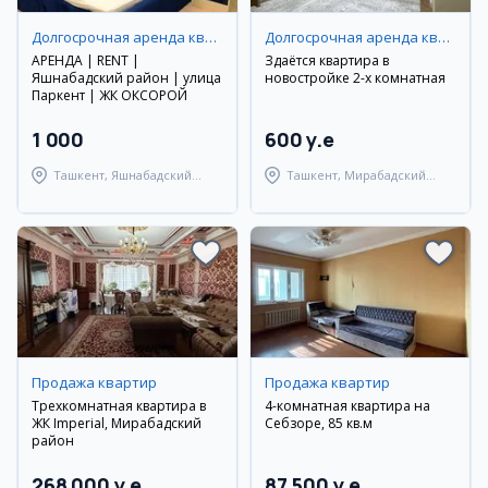
Долгосрочная аренда квартир
Долгосрочная аренда квартир
АРЕНДА | RENT |
Здаётся квартира в
Яшнабадский район | улица
новостройке 2-х комнатная
Паркент | ЖК ОКСОРОЙ
1 000
600 y.e
Ташкент, Яшнабадский
Ташкент, Мирабадский
район
район
Продажа квартир
Продажа квартир
Трехкомнатная квартира в
4-комнатная квартира на
ЖК Imperial, Мирабадский
Себзоре, 85 кв.м
район
268 000 y.e
87 500 y.e