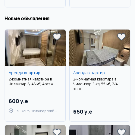
Каракалпакстан, Нукусский
район
район
Новые объявления
Аренда квартир
Аренда квартир
2-комнатная квартира в
2-комнатная квартира в
Чиланзар 8, 48 м², 4 этаж
Чилонзор 3-кв, 55 м², 2/4
этаж
600 y.e
650 y.e
Ташкент, Чиланзарский
район