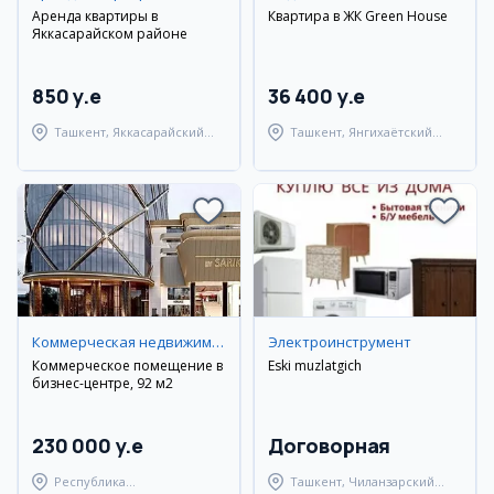
Аренда квартиры в
Квартира в ЖК Green House
Яккасарайском районе
850 y.e
36 400 y.e
Ташкент, Яккасарайский
Ташкент, Янгихаётский
район
район
Коммерческая недвижимость
Электроинструмент
Коммерческое помещение в
Eski muzlatgich
бизнес-центре, 92 м2
230 000 y.e
Договорная
Республика
Ташкент, Чиланзарский