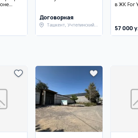
йоне
в ЖК For
2 этаж
Улугбекс
Договорная
Ташкент, Учтепинский
57 000 y
район