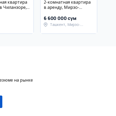
ная квартира
2-комнатная квартира
 в Чиланзоре,
в аренду, Мирзо-
РЦ Atlas и
Улугбекский район, ул.
рзо Улугбек
Паркентская
6 600 000 сум
Ташкент, Мирзо-
Улугбекский район
резюме на рынке