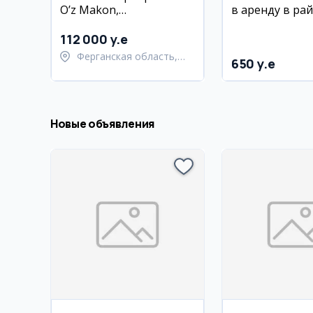
O’z Makon,
в аренду в ра
дизайнерский ремонт
Учтепа, 60 м², 
112 000 y.e
Ферганская область,
650 y.e
Ферганский район
Новые объявления