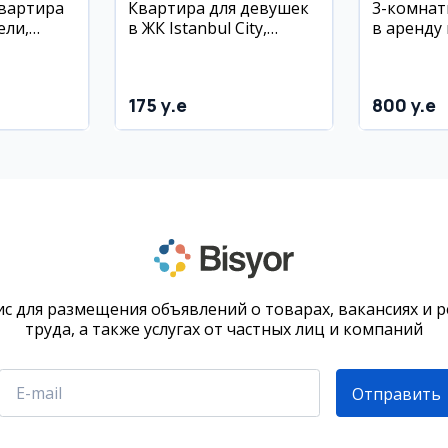
квартира
Квартира для девушек
3-комнат
ели,
в ЖК Istanbul City,
в аренду
 50 м²,
Якассарой
рядом с Т
метро Ми
175 y.e
800 y.e
с для размещения объявлений о товарах, вакансиях и 
труда, а также услугах от частных лиц и компаний
Отправить