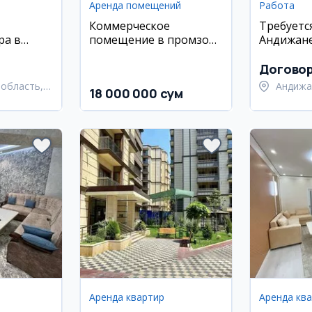
Аренда помещений
Работа
Коммерческое
Требуетс
ра в
помещение в промзоне
Андижан
в аренду
Догово
область,
Андижа
18 000 000 сум
айон
Андижа
Аренда квартир
Аренда кв