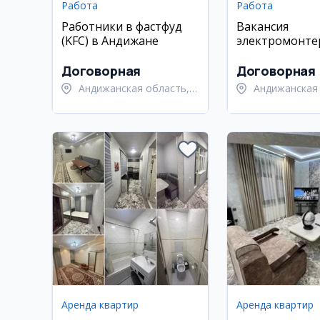
Работа
Работа
Работники в фастфуд
Вакансия
(KFC) в Андижане
электромонте
Асаке
Договорная
Договорная
Андижанская область,
Андижанская 
Андижанский район
Асакинский р
Аренда квартир
Аренда квартир