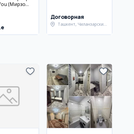
 You (Мирзо
кий район)
Договорная
Ташкент, Чиланзарский
.e
район