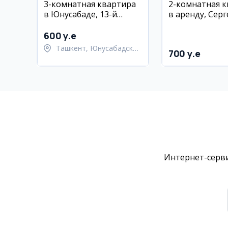
3-комнатная квартира
2-комнатная 
в Юнусабаде, 13-й
в аренду, Серг
квартал, 67 м², 1 этаж
Курувчи бекат,
1/10 этаж
600 y.e
Ташкент, Юнусабадский
700 y.e
район
Интернет-серви