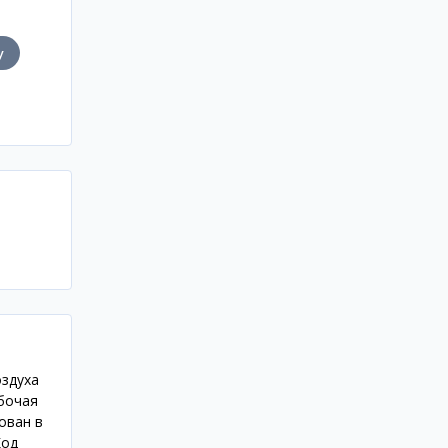
у
оздуха
бочая
ован в
Код