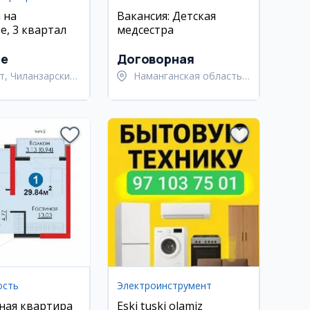
 на
Вакансия: Детская
е, 3 квартал
медсестра
.e
Договорная
т, Чиланзарский
Наманганская область,
Наманганский район
ость
Электроинструмент
ная квартира
Eski tuski olamiz