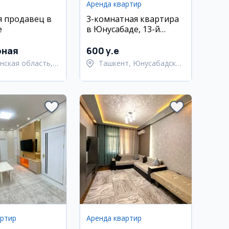
Аренда квартир
я продавец в
3-комнатная квартира
е
в Юнусабаде, 13-й
квартал, 1 этаж, 67 м², с
мебелью и ремонтом
рная
600 y.e
нская область,
Ташкент, Юнусабадский
нский район
район
артир
Аренда квартир