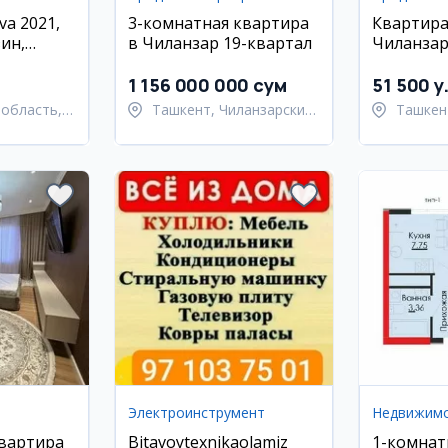
va 2021,
3-комнатная квартира
Квартира
зин,
в Чиланзар 19-квартал
Чиланзар
1 156 000 000 сум
51 500 y
область,
Ташкент, Чиланзарский
Ташкен
 район
район
район
Электроинструмент
Недвижим
квартира
Bitavoytexnikaolamiz
1-комнат