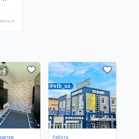
оваться
вартир
Работа