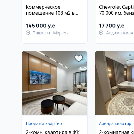
Коммерческое
Chevrolet Capti
помещение 108 м2 в
70 000 км, бен
Мирзо-Улугбекском
Андижан
районе
145 000 y.e
17 700 y.e
Ташкент, Мирзо-
Андижанская 
Улугбекский район
Андижанский
Продажа квартир
Аренда квартир
2-комн. квартира в ЖК
2-комнатная 