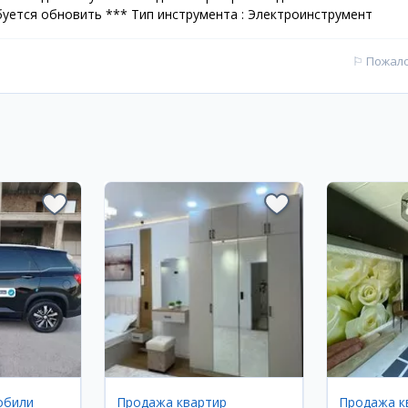
уется обновить *** Тип инструмента : Электроинструмент
⚐
Пожал
обили
Продажа квартир
Продажа к