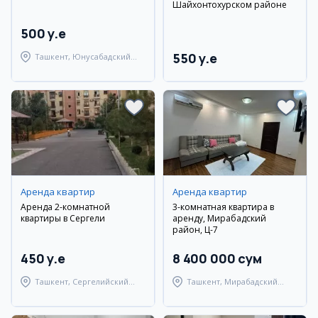
Шайхонтохурском районе
500 y.e
550 y.e
Ташкент, Юнусабадский
район
Аренда квартир
Аренда квартир
Аренда 2-комнатной
3-комнатная квартира в
квартиры в Сергели
аренду, Мирабадский
район, Ц-7
450 y.e
8 400 000 сум
Ташкент, Сергелийский
Ташкент, Мирабадский
район
район