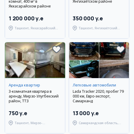
комнат, 400 м² в
Янгихаётском районе
Яккасарайском районе
1 200 000 y.e
350 000 y.e
Ташкент, Яккасарайский
Ташкент, Янгихаётский
район
район
Аренда квартир
Легковые автомобили
3-комнатная квартира в
Lada Tracker 2020, пробег 79
аренду, Мирзо-Улугбекский
000 км, Евро-экспорт,
район, ТТЗ
Самарканд
750 y.e
13 000 y.e
Ташкент, Мирзо-
Самаркандская область,
Улугбекский район
Самаркандский район