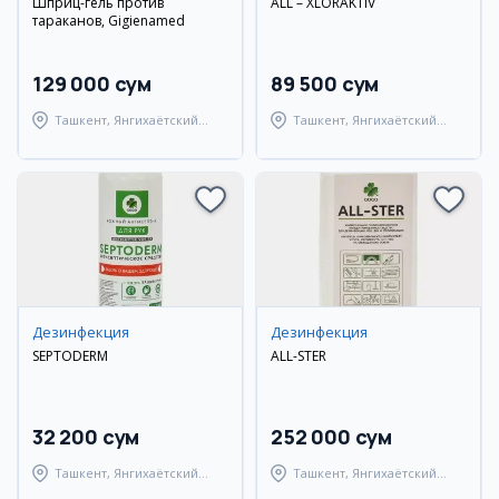
Шприц-гель против
ALL – XLORAKTIV
тараканов, Gigienamed
129 000 сум
89 500 сум
Ташкент, Янгихаётский
Ташкент, Янгихаётский
район
район
Дезинфекция
Дезинфекция
SEPTODERM
ALL-STER
32 200 сум
252 000 сум
Ташкент, Янгихаётский
Ташкент, Янгихаётский
район
район