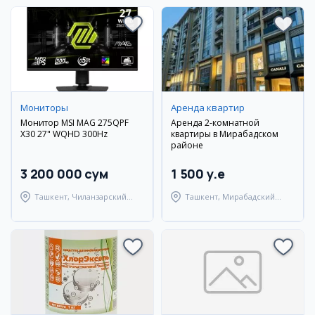
Мониторы
Аренда квартир
Монитор MSI MAG 275QPF
Аренда 2-комнатной
X30 27" WQHD 300Hz
квартиры в Мирабадском
районе
3 200 000 сум
1 500 y.e
Ташкент, Чиланзарский
Ташкент, Мирабадский
район
район