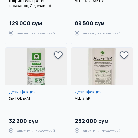
Шприц-гель против
ALL – XLORAKTIV
тараканов, Gigienamed
129 000 сум
89 500 сум
Ташкент, Янгихаётский
Ташкент, Янгихаётский
район
район
Дезинфекция
Дезинфекция
SEPTODERM
ALL-STER
32 200 сум
252 000 сум
Ташкент, Янгихаётский
Ташкент, Янгихаётский
район
район