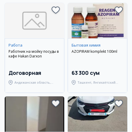
Работа
Бытовая химия
Работник на мойку посуды в
AZOPIRAM komplekt 100ml
кафе Hakan Darxon
Договорная
63 300 сум
Андижанская область,
Ташкент, Янгихаётский
Андижанский район
район