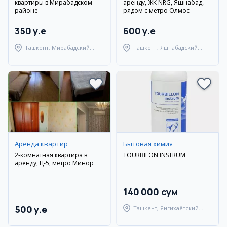
квартиры в Мирабадском
аренду, ЖК NRG, Яшнабад,
районе
рядом с метро Олмос
350 y.e
600 y.e
Ташкент, Мирабадский
Ташкент, Яшнабадский
район
район
Аренда квартир
Бытовая химия
2-комнатная квартира в
TOURBILON INSTRUM
аренду, Ц-5, метро Минор
140 000 сум
500 y.e
Ташкент, Янгихаётский
район