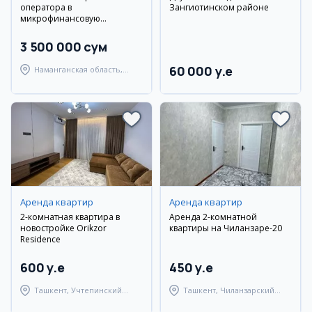
оператора в
Зангиотинском районе
микрофинансовую
организацию
3 500 000 сум
60 000 y.e
Наманганская область,
Наманганский район
Аренда квартир
Аренда квартир
2-комнатная квартира в
Аренда 2-комнатной
новостройке Orikzor
квартиры на Чиланзаре-20
Residence
600 y.e
450 y.e
Ташкент, Учтепинский
Ташкент, Чиланзарский
район
район