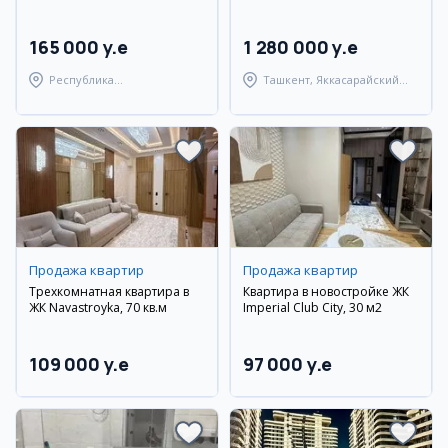
165 000 y.e
1 280 000 y.e
Республика
Ташкент, Яккасарайский
Каракалпакстан, Нукусский
район
район
Продажа квартир
Продажа квартир
Трехкомнатная квартира в
Квартира в новостройке ЖК
ЖК Navastroyka, 70 кв.м
Imperial Club City, 30 м2
109 000 y.e
97 000 y.e