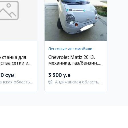
Легковые автомобили
 станка для
Chevrolet Matiz 2013,
ства сетки и
механика, газ/бензин,
ки
210 000 км, Андижан
00 сум
3 500 y.e
анская область,
Андижанская область,
кий район
Андижанский район