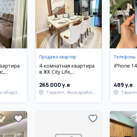
Продажа квартир
Телефоны
квартира
4-комнатная квартира
iPhone 14
с,
в ЖК City Life,
 район
Яккасарайский район
265 000 y.e
489 y.e
усабадский
Ташкент, Яккасарайский
Ташкен
район
Шайхан