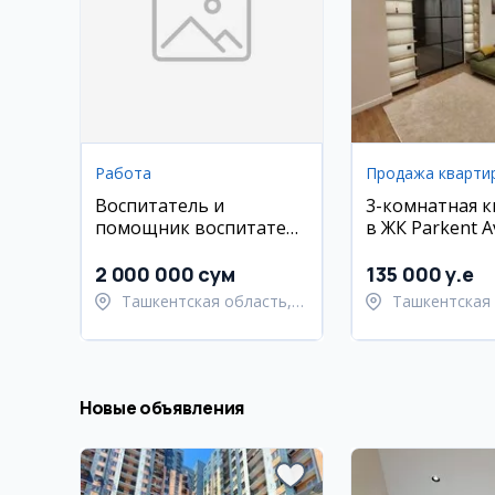
Работа
Продажа кварти
Воспитатель и
3-комнатная 
помощник воспитателя
в ЖК Parkent A
в детский сад
кв.м
2 000 000 сум
135 000 y.e
Ташкентская область,
Ташкентская 
Ташкентский район
Паркентский 
Новые объявления