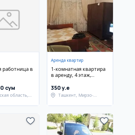
Аренда квартир
я работница в
1-комнатная квартира
в аренду, 4 этаж,
Экобазар
00 сум
350 y.e
ская область,
Ташкент, Мирзо-
адский район
Улугбекский район