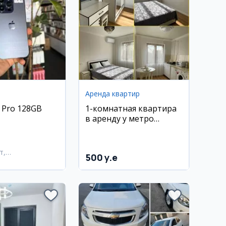
Аренда квартир
 Pro 128GB
1-комнатная квартира
в аренду у метро
Максим Горький
т,
500 y.e
тахурский район