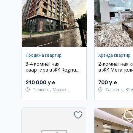
Продажа квартир
Аренда квартир
3-4 комнатная
2-комнатная 
квартира в ЖК Regnum
в ЖК Мегаполи
Plaza, 104 кв.м, 14/15
Юнусабадский
этаж
210 000 y.e
700 y.e
Ташкент, Мирзо-
Ташкент, Юн
Улугбекский район
район