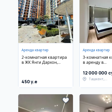
Аренда квартир
Аренда квартир
2-комнатная квартира
3-комнатная 
в ЖК Янги Дархон,
в аренду в
Сергели
Шайхантахурс
районе, 80 м²,
12 000 000 с
Ташкент,
450 y.e
Шайхантахур