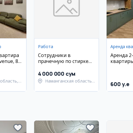
р
Работа
Аренда кв
квартира
Сотрудники в
Аренда 2
venue, 80
прачечную по стирке
квартиры
ковров (Наманган)
ZAMIN
4 000 000 сум
область,
Наманганская область,
600 y.e
район
Наманганский район