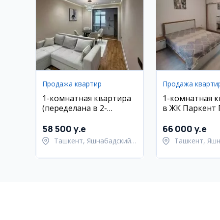
Продажа квартир
Продажа кварти
1-комнатная квартира
1-комнатная 
(переделана в 2-
в ЖК Паркент 
комнатную) в
Яшнабад
Яшнабадском районе,
58 500 y.e
66 000 y.e
массив Авиасозлар 1
Ташкент, Яшнабадский
Ташкент, Яш
район
район