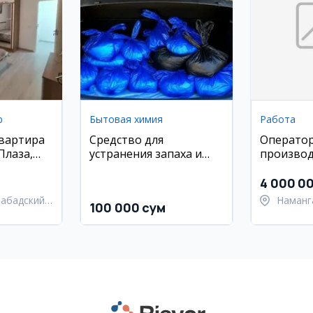
р
Бытовая химия
Работа
квартира
Средство для
Оператор
Плаза,
устранения запаха и
производ
очистки туалета 4 кг
проволо
4 000 0
набадский
Наманг
100 000 сум
Уйчинс