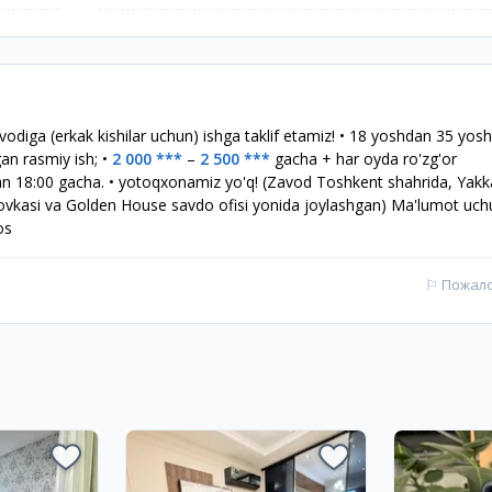
avodiga (erkak kishilar uchun) ishga taklif etamiz! • 18 yoshdan 35 yo
an rasmiy ish; •
2 000 ***
–
2 500 ***
gacha + har oyda ro'zg'or
0 dan 18:00 gacha. • yotoqxonamiz yo'q! (Zavod Toshkent shahrida, Yak
kovkasi va Golden House savdo ofisi yonida joylashgan) Ma'lumot uc
os
⚐
Пожал