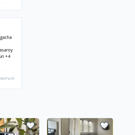
shgacha
kasaroy
hun +4
оваться