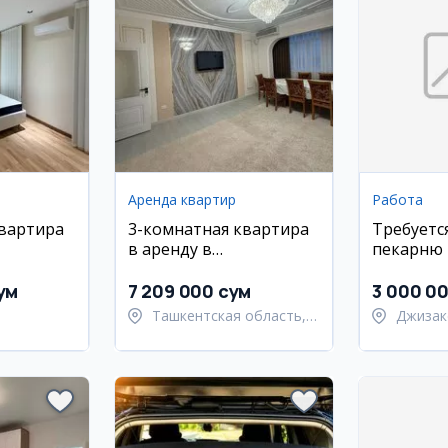
Аренда квартир
Работа
квартира
3-комнатная квартира
Требуетс
в аренду в
пекарню
ком
Шайхонтухурском
 8/9 этаж
районе, 67 м², 6/9 этаж
ум
7 209 000 сум
3 000 0
Ташкентская область,
Джизак
ский район
Ташкентский район
Янгиаб