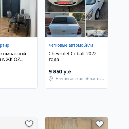
артир
Легковые автомобили
-комнатной
Chevrolet Cobalt 2022
 в ЖК OZ
года
9 850 y.e
Наманганская область,
Наманганский район