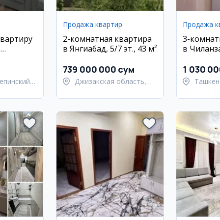
Продажа квартир
Продажа к
квартиру
2-комнатная квартира
3-комнат
е
в Янгиабад, 5/7 эт., 43 м²
в Чиланз
квартале,
739 000 000 сум
1 030 0
епинский
Джизакская область,
Ташкен
Янгиабадский район
район