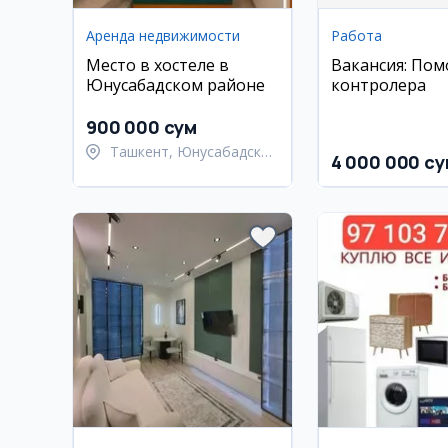
Аренда недвижимости
Работа
Место в хостеле в
Вакансия: По
Юнусабадском районе
контролера
900 000 сум
Ташкент, Юнусабадский
4 000 000 су
район