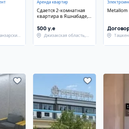
ент
Аренда квартир
Электроин
Сдается 2-комнатная
Metallom 
квартира в Яшнабаде,
Азия Хаус
500 y.e
Догово
анзарский
Джизакская область,
Ташкен
Дустликский район
район