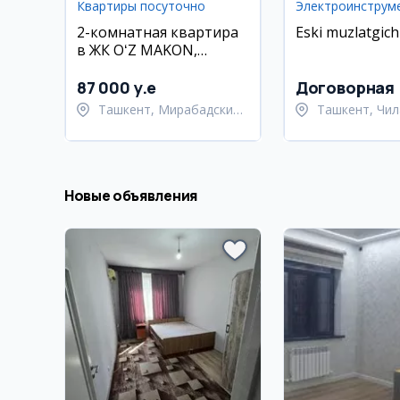
Квартиры посуточно
Электроинструм
2-комнатная квартира
Eski muzlatgich
в ЖК OʻZ MAKON,
Мирабадский район, 42
кв.м, евро ремонт
87 000 y.e
Договорная
Ташкент, Мирабадский
Ташкент, Чил
район
район
Новые объявления