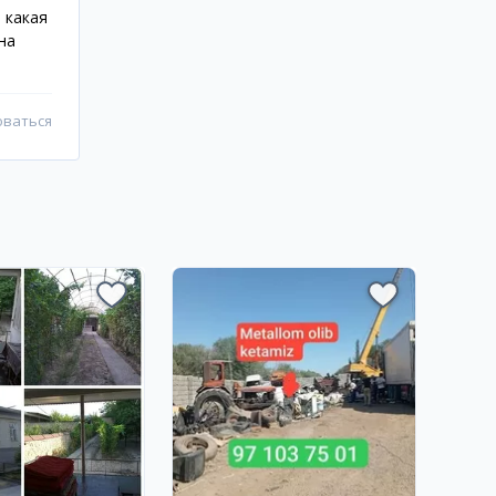
 какая
на
оваться