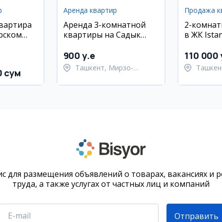
р
Аренда квартир
Продажа к
квартира
Аренда 3-комнатной
2-комнат
рском
квартиры на Садык
в ЖК Istan
р
Азимова, 1-й переулок
Яккасара
900 y.e
110 000 
Ташкент, Мирзо-
Ташкен
0 сум
Улугбекский район
район
с для размещения объявлений о товарах, вакансиях и 
труда, а также услугах от частных лиц и компаний
Отправить