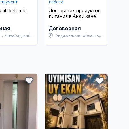
струмент
Работа
olib ketamiz
Доставщик продуктов
питания в Андижане
рная
Договорная
т, Яшнабадский
Андижанская область,
Андижанский район