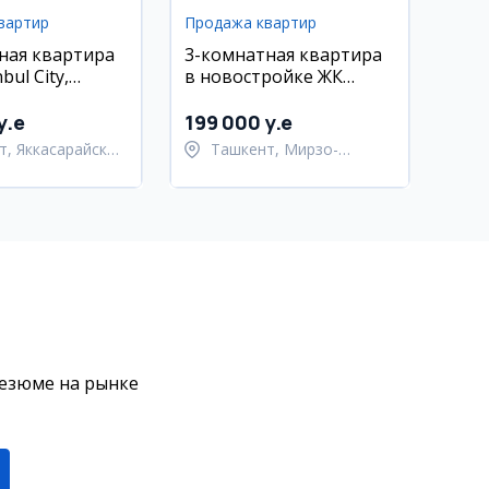
вартир
Продажа квартир
ная квартира
3-комнатная квартира
bul City,
в новостройке ЖК
й
Wiston, Мирзо-
Улугбекский район
y.e
199 000 y.e
т, Яккасарайский
Ташкент, Мирзо-
Улугбекский район
резюме на рынке