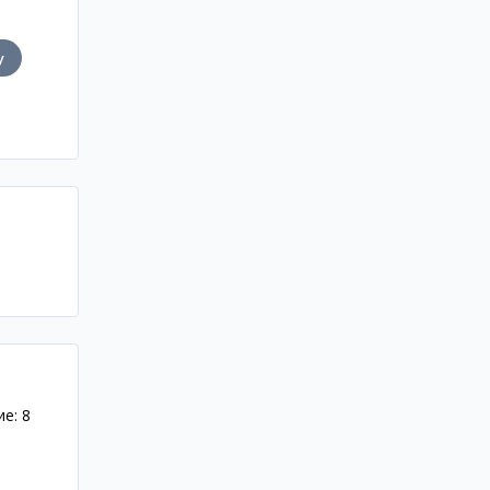
у
е: 8