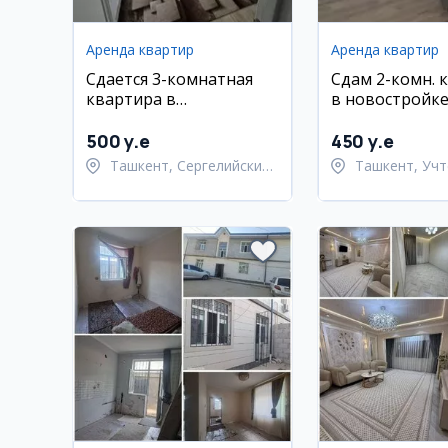
Аренда квартир
Аренда квартир
Сдается 3-комнатная
Сдам 2-комн. 
квартира в
в новостройк
новостройке,
Чиланзар 26
Сергелийский район
500 y.e
450 y.e
Ташкент, Сергелийский
Ташкент, Учт
район
район