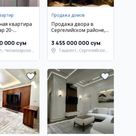
вартир
Продажа домов
ная квартира
Продажа двора в
ар 20-
Сергелийском районе,
 75 м²
2.8 сот
00 000 сум
3 455 000 000 сум
т, Чиланзарский
Ташкент, Сергелийский
район