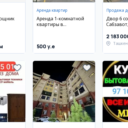
Аренда квартир
Продажа 
мощник
Аренда 1-комнатной
Двор 6 со
квартиры в
Сабзавот
новостройке Golden
район
House, район Джомий
2 183 00
Ташкен
м
500 y.e
Ташкен