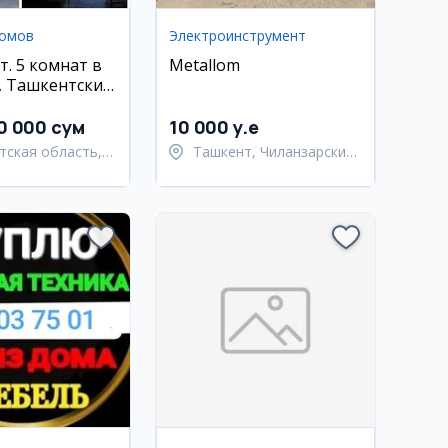
домов
Электроинструмент
т. 5 комнат в
Metallom
, Ташкентский
0 000 сум
10 000 y.e
тская область,
Ташкент, Чиланзарский
тский район
район