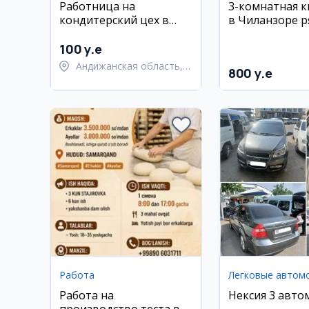
Работница на
3-комнатная 
кондитерский цех в
в Чиланзоре р
Андижанском районе
метро Мирзо У
аренду
100 y.e
Андижанская область,
800 y.e
Андижанский район
Работа
Легковые автом
Работа на
Нексия 3 авто