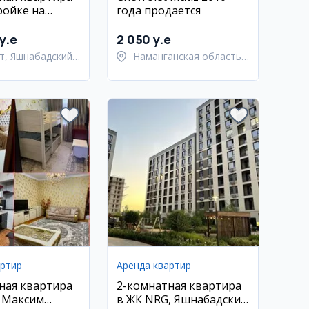
ройке на
года продается
ли,
кий район,
y.e
2 050 y.e
 с мебелью и
т, Яшнабадский
Наманганская область,
Наманганский район
артир
Аренда квартир
ная квартира
2-комнатная квартира
, Максим
в ЖК NRG, Яшнабадский