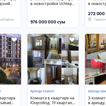
дский
в новостройке Uchtepa
в новост
Avenue, Учтепа
Махтумку
Яшнабадс
272 000 
128 кв.м,
рабадский
Ташкен
976 000 000 сум
техникой
район
р
Аренда комнат
Аренда кв
квартира
Комната в квартире на
3-комнат
sabad,
Юнусобод, 19 квартал,
в аренду