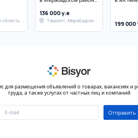
в Мирабадском районе,
в ЖК New L
80 м², евро ремонт
Махтумку
136 000 y.e
 область,
Ташкент, Мирабадский
199 000 
й район
район
с для размещения объявлений о товарах, вакансиях и 
труда, а также услугах от частных лиц и компаний
Отправить