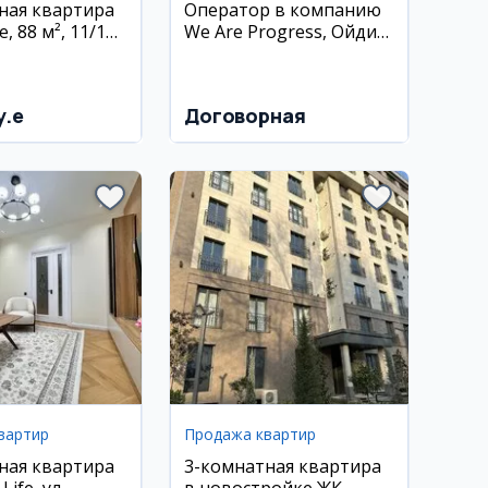
ная квартира
Оператор в компанию
, 88 м², 11/12
We Are Progress, Ойдин
рпичный дом,
бозорча
оил
y.e
Договорная
вартир
Продажа квартир
ная квартира
3-комнатная квартира