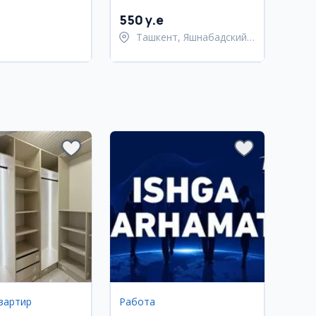
район
550 y.e
Ташкент, Яшнабадский
район
вартир
Работа