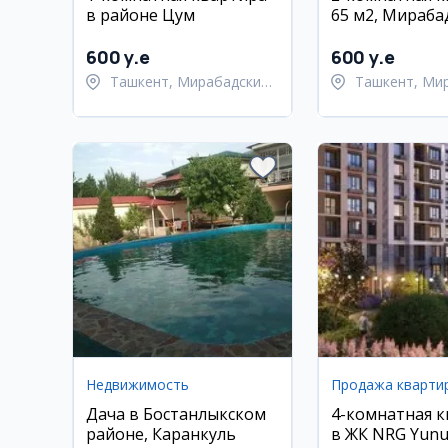
в районе Цум
65 м2, Мираба
район
600 y.e
600 y.e
Ташкент, Мирабадский
Ташкент, Ми
район
район
Недвижимость
Продажа кварти
Дача в Бостанлыкском
4-комнатная 
районе, Каранкуль
в ЖК NRG Yunu