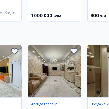
ищем девушек-соседок
Горький
усабадский
1 000 000 сум
800 y.e
Аренда квартир
Продажа к