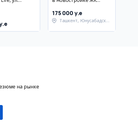
ife, ул.
в новостройке ЖК
ли, 115 кв.м
Кипарис, Юнусабад
175 000 y.e
Ташкент, Юнусабадский
y.e
район
резюме на рынке