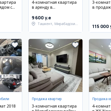
квартира
4-комнатная квартира
3-комнат
ядом с
в аренду в
в продаже
лугбек в
Мирабадском районе
этаж, ки
(м. Ойбек)
Техногаз
9 600 y.e
Ташкент, Мирабадский
115 000 
район
обили
Продажа квартир
Продажа к
мат 2018
3-комнатная квартира
4-комнат