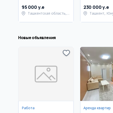
123.5 м2
95 000 y.e
230 000 y.e
Ташкентская область,
Ташкент, Юн
Бостанлыкский район
район
Новые объявления
Работа
Аренда квартир