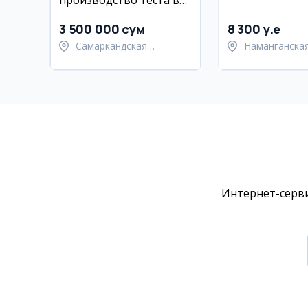
производство теста в
Самарканде
3 500 000 сум
8 300 y.e
Самаркандская
Наманганская
область,
Намангански
Самаркандский район
Интернет-серви