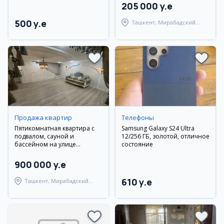
205 000 y.e
500 y.e
Ташкент, Мирабадский
район
Продажа квартир
Телефоны
Пятикомнатная квартира с
Samsung Galaxy S24 Ultra
подвалом, сауной и
12/256 ГБ, золотой, отличное
бассейном на улице
состояние
Шевченко
900 000 y.e
610 y.e
Ташкент, Мирабадский
район