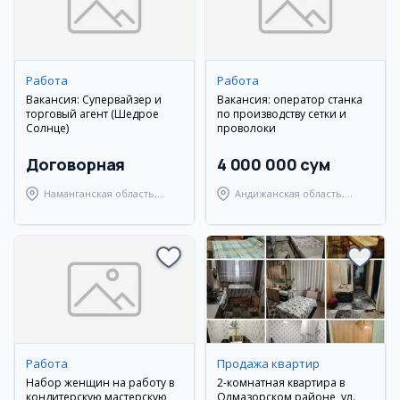
Работа
Работа
Вакансия: Супервайзер и
Вакансия: оператор станка
торговый агент (Шедрое
по производству сетки и
Солнце)
проволоки
Договорная
4 000 000 сум
Наманганская область,
Андижанская область,
Наманганский район
город Андижан
Работа
Продажа квартир
Набор женщин на работу в
2-комнатная квартира в
кондитерскую мастерскую
Олмазорском районе, ул.