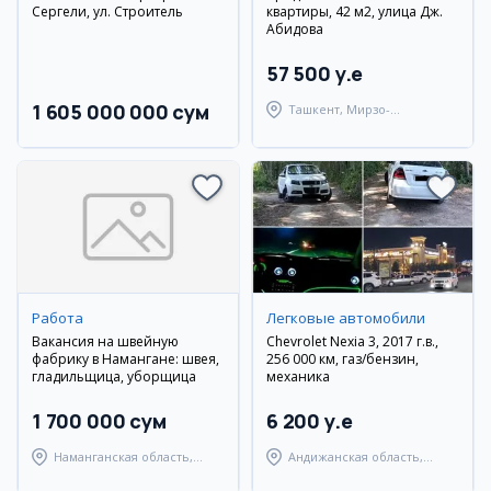
Сергели, ул. Строитель
квартиры, 42 м2, улица Дж.
Абидова
57 500 y.e
1 605 000 000 сум
Ташкент, Мирзо-
Улугбекский район
Работа
Легковые автомобили
Вакансия на швейную
Chevrolet Nexia 3, 2017 г.в.,
фабрику в Намангане: швея,
256 000 км, газ/бензин,
гладильщица, уборщица
механика
1 700 000 сум
6 200 y.e
Наманганская область,
Андижанская область,
Наманганский район
Андижанский район