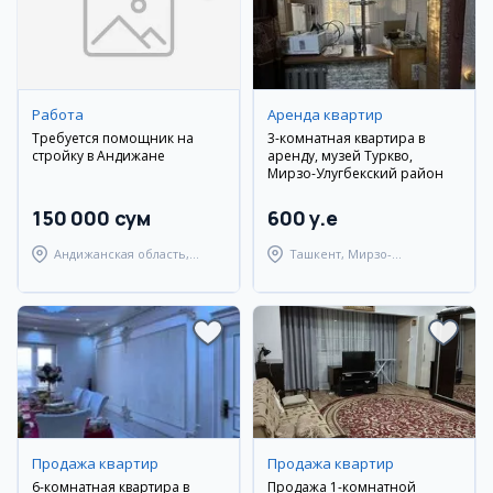
Работа
Аренда квартир
Требуется помощник на
3-комнатная квартира в
стройку в Андижане
аренду, музей Туркво,
Мирзо-Улугбекский район
150 000 сум
600 y.e
Андижанская область,
Ташкент, Мирзо-
Мархаматский район
Улугбекский район
Продажа квартир
Продажа квартир
6-комнатная квартира в
Продажа 1-комнатной