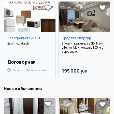
Электроинструмент
Продажа квартир
Eski muzlatgich
3-комн. квартира в ЖК New
Life, ул. Махтумкули, 105 м²,
евро-люкс
Договорная
195 000 y.e
Ташкент, Чиланзарский
район
Новые объявления