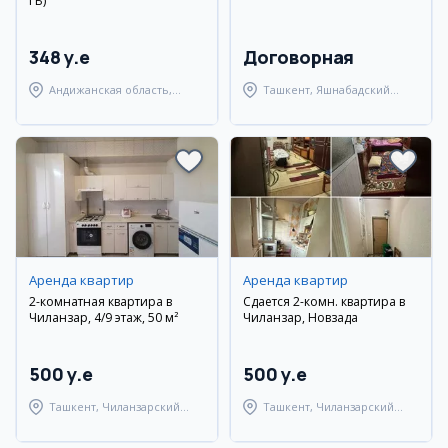
ГБ)
348 y.e
Договорная
Андижанская область,
Ташкент, Яшнабадский
город Андижан
район
Аренда квартир
Аренда квартир
2-комнатная квартира в
Сдается 2-комн. квартира в
Чиланзар, 4/9 этаж, 50 м²
Чиланзар, Новзада
500 y.e
500 y.e
Ташкент, Чиланзарский
Ташкент, Чиланзарский
район
район