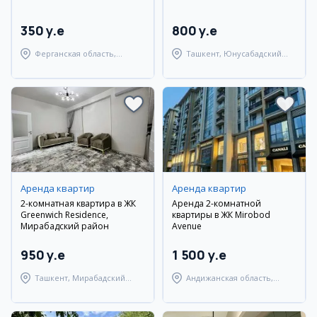
350 y.e
800 y.e
Ферганская область,
Ташкент, Юнусабадский
Ферганский район
район
Аренда квартир
Аренда квартир
2-комнатная квартира в ЖК
Аренда 2-комнатной
Greenwich Residence,
квартиры в ЖК Mirobod
Мирабадский район
Avenue
950 y.e
1 500 y.e
Ташкент, Мирабадский
Андижанская область,
район
город Андижан