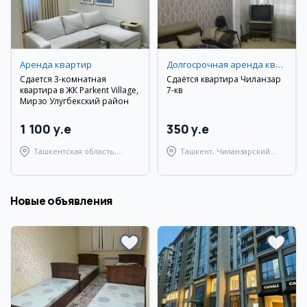
Аренда квартир
Долгосрочная аренда квартир
Сдается 3-комнатная
Сдаётся квартира Чиланзар
квартира в ЖК Parkent Village,
7-кв
Мирзо Улугбекский район
1 100 y.e
350 y.e
Ташкентская область,
Ташкент, Чиланзарский
Паркентский район
район
Новые объявления