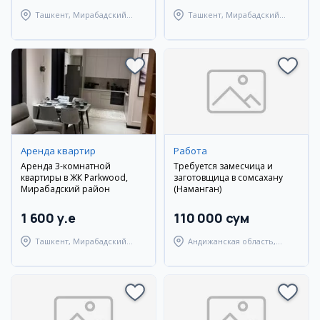
Ташкент, Мирабадский
Ташкент, Мирабадский
район
район
Аренда квартир
Работа
Аренда 3-комнатной
Требуется замесчица и
квартиры в ЖК Parkwood,
заготовщица в сомсахану
Мирабадский район
(Наманган)
1 600 y.e
110 000 сум
Ташкент, Мирабадский
Андижанская область,
район
Мархаматский район