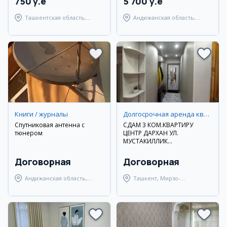
750 y.e
5 700 y.e
Ташкентская область,
Андижанская область,
Паркентский район
Андижанский район
Книги / журналы
Долгосрочная аренда квартир
Спутниковая антенна с
СДАМ 3 КОМ.КВАРТИРУ
тюнером
ЦЕНТР ДАРХАН УЛ.
МУСТАКИЛЛИК
ДОЛГОСРОЧНО
Договорная
Договорная
Андижанская область,
Ташкент, Мирзо-
Андижанский район
Улугбекский район