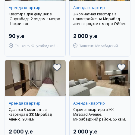
Аренда квартир
Аренда квартир
Квартира для девушек в
2-комнатная квартира в
Юнусабаде-2 рядом с метро
новостройке на Мирабад
Шахристон
авеню, рядом с метро Ойбек
90 y.e
2 000 y.e
Ташкент, Юнусабадский
Ташкент, Мирабадский
район
район
Аренда квартир
Аренда квартир
Сдается 3-комнатная
Сдается квартира в ЖК
квартира в ЖК Мирабад
Mirabad Avenue,
Авеню, 90 кв.м.
Мирабадский район, 65 кв.м.
2 000 y.e
2 000 y.e