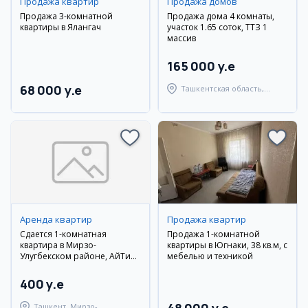
Продажа квартир
Продажа домов
Продажа 3-комнатной
Продажа дома 4 комнаты,
квартиры в Ялангач
участок 1.65 соток, ТТЗ 1
массив
165 000 y.e
68 000 y.e
Ташкентская область,
Ташкентский район
Аренда квартир
Продажа квартир
Сдается 1-комнатная
Продажа 1-комнатной
квартира в Мирзо-
квартиры в Югнаки, 38 кв.м, с
Улугбекском районе, АйТи
мебелью и техникой
парк
400 y.e
Ташкент, Мирзо-