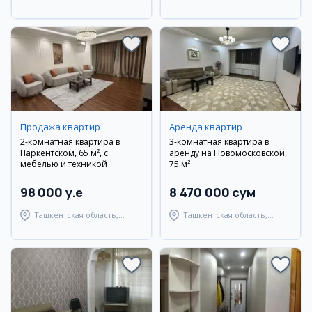
район
район
Продажа квартир
Аренда квартир
2-комнатная квартира в
3-комнатная квартира в
Паркентском, 65 м², с
аренду на Новомосковской,
мебелью и техникой
75 м²
98 000 y.e
8 470 000 сум
Ташкентская область,
Ташкентская область,
Паркентский район
Ташкентский район