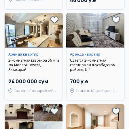
48 000 y.e
Улугбекский район
Аренда квартир
Аренда квартир
2-комнатная квартира 56 м² в
Сдается 2-комнатная
ЖК Modera Towers,
квартира в Юнусабадском
Яккасарай
районе, Ц-4
24 000 000 сум
700 y.e
Ташкент, Яккасарайский
Ташкент, Юнусабадский
район
район