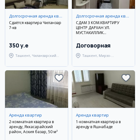
Долгосрочная аренда квартир
Долгосрочная аренда квартир
Сдаётся квартира Чиланзар
СДАМ 3 КОМ.КВАРТИРУ
7-кв
ЦЕНТР ДАРХАН УЛ.
МУСТАКИЛЛИК
ДОЛГОСРОЧНО
350 y.e
Договорная
Ташкент, Чиланзарский
Ташкент, Мирзо-
район
Улугбекский район
Аренда квартир
Аренда квартир
2-комнатная квартира в
1-комнатная квартира в
аренду, Яккасарайский
аренду в Яшнабаде
район, Аския базар, 50 м²