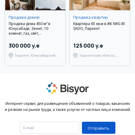
Продажа домов
Продажа квартир
Продажа дома 450 м² в
Квартира 65 кв.м в ЖК NRG BI
Юнусабаде, Зенит, 10
SADO, Паркент
комнат, газ, свет,
канализация
300 000 y.e
125 000 y.e
Ташкент, Юнусабадский
Ташкентская область,
район
Паркентский район
Интернет-сервис для размещения объявлений о товарах, вакансиях
и резюме на рынке труда, а также услугах от частных лиц и компаний
Отправить