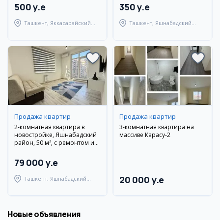
500 y.e
350 y.e
Ташкент, Яккасарайский
Ташкент, Яшнабадский
район
район
Продажа квартир
Продажа квартир
2-комнатная квартира в
3-комнатная квартира на
новостройке, Яшнабадский
массиве Карасу-2
район, 50 м², с ремонтом и
мебелью
79 000 y.e
20 000 y.e
Ташкент, Яшнабадский
район
Новые объявления