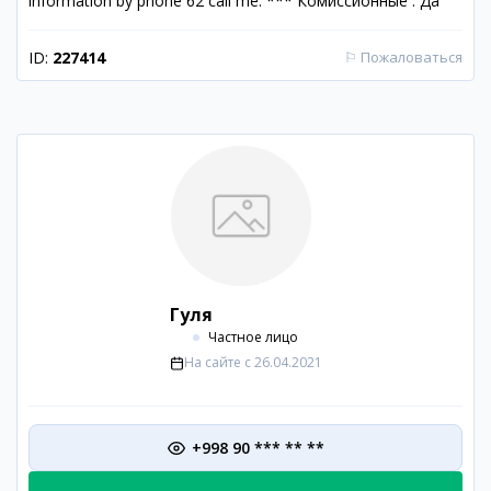
information by phone 62 call me. *** Комиссионные : Да
ID:
227414
⚐
Пожаловаться
Гуля
Частное лицо
На сайте с
26.04.2021
+998 90 *** ** **