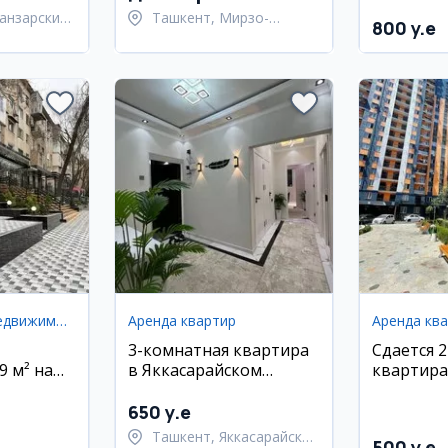
анзарский
Ташкент, Мирзо-
800 y.e
Улугбекский район
Коммерческая недвижимость
Аренда квартир
Аренда кв
3-комнатная квартира
Сдается 
 м² на
в Яккасарайском
квартира
ой в
районе, ориентир
новостро
 р-н
Кушбеги
Янги Дар
650 y.e
Ташкент, Яккасарайский
500 y.e