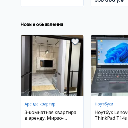
район
Новые объявления
Аренда квартир
Ноутбуки
3-комнатная квартира
Ноутбук Lenov
в аренду, Мирзо-
ThinkPad T14s (
Улугбекский район,
16 ГБ, 512 ГБ S