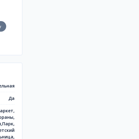
у
ельная
Да
аркет,
ораны,
,Парк,
етский
ьница,