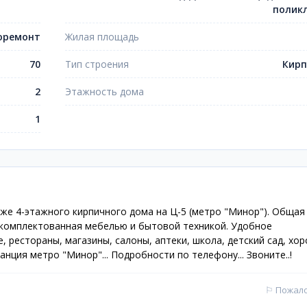
полик
оремонт
Жилая площадь
70
Тип строения
Кир
2
Этажность дома
1
аже 4-этажного кирпичного дома на Ц-5 (метро "Минор"). Общая
 укомплектованная мебелью и бытовой техникой. Удобное
, рестораны, магазины, салоны, аптеки, школа, детский сад, хо
анция метро "Минор"... Подробности по телефону... Звоните..!
⚐
Пожал