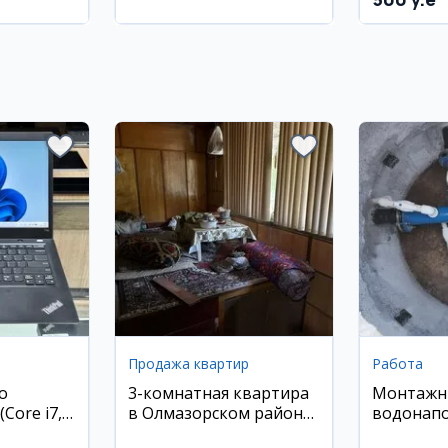
район
Продажа квартир
Работа
o
3-комнатная квартира
Монтажн
Core i7,
в Олмазорском районе,
водонап
SD,
ул. Кора Камиш, 70 кв.м
и сварщи