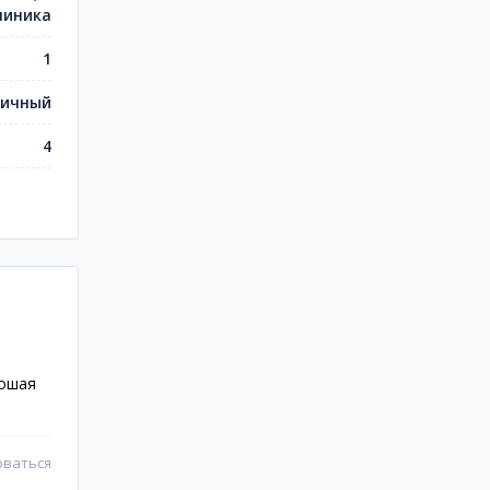
линика
1
пичный
4
рошая
оваться