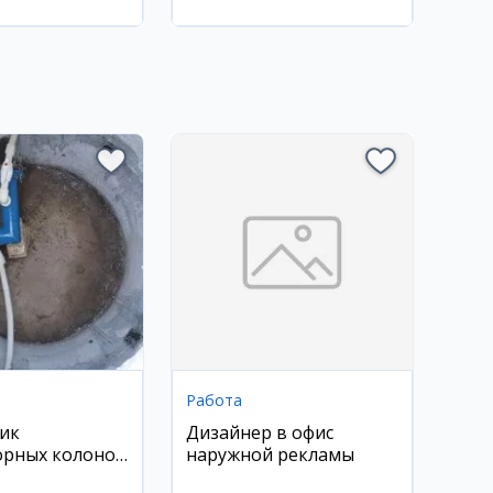
район
Работа
ик
Дизайнер в офис
орных колонок
наружной рекламы
к