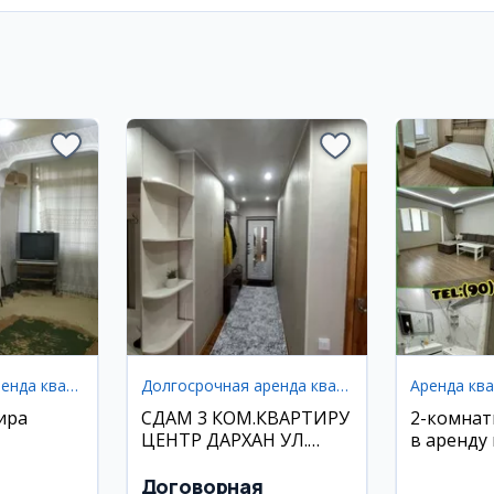
Долгосрочная аренда квартир
Долгосрочная аренда квартир
Аренда кв
ира
СДАМ 3 КОМ.КВАРТИРУ
2-комнат
ЦЕНТР ДАРХАН УЛ.
в аренду 
МУСТАКИЛЛИК
Барака
ДОЛГОСРОЧНО
Договорная