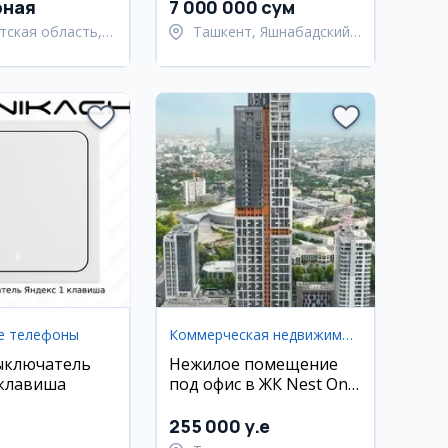
рная
7 000 000 сум
тская область,
Ташкент, Яшнабадский
ьский район
район
е телефоны
Коммерческая недвижимость
ыключатель
Нежилое помещение
 клавиша
под офис в ЖК Nest One
E Blok, Ташкент-Сити,
56 кв.м
255 000 y.e