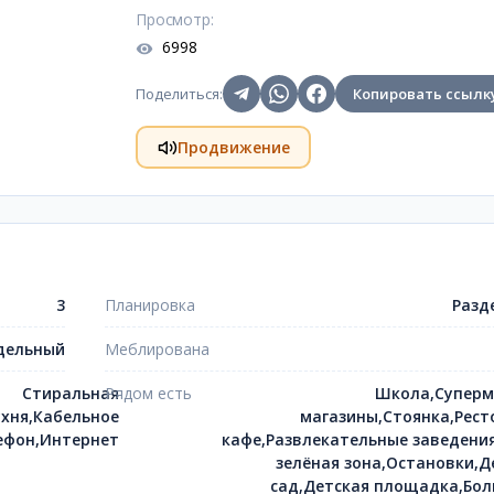
Просмотр
:
6998
Поделиться
:
Копировать ссылк
Продвижение
3
Планировка
Разд
дельный
Меблирована
Стиральная
Рядом есть
Школа,Суперм
хня,Кабельное
магазины,Стоянка,Рест
ефон,Интернет
кафе,Развлекательные заведения
зелёная зона,Остановки,Д
сад,Детская площадка,Бол