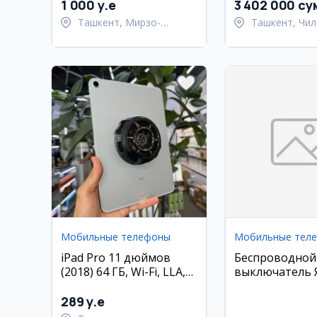
Ташкент
сенсорный экр
1 000 y.e
3 402 000 су
Ташкент, Мирзо-
Ташкент, Чил
Улугбекский район
район
Мобильные телефоны
Мобильные тел
iPad Pro 11 дюймов
Беспроводной
(2018) 64 ГБ, Wi-Fi, LLA,
выключатель 
состояние 85%
(Zigbee)
289 y.e