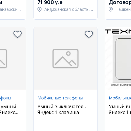
ан)
м
71 900 y.e
Догово
анзарский
Андижанская область,
Ташкен
город Андижан
Янгиюл
ефоны
Мобильные телефоны
Мобильны
 умный
Умный выключатель
Умный в
Яндекс
Яндекс 1 клавиша
Яндекс 1