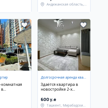
Андижанская область,
город Андижан
артир
Долгосрочная аренда квартир
2-комнатная
Здаётся квартира в
 в
новостройке 2-х
йке, Сергели,
комнатная
хон
600 y.e
Ташкент, Мирабадский