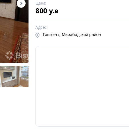
Цена
:
800 y.e
Адрес
:
Ташкент, Мирабадский район