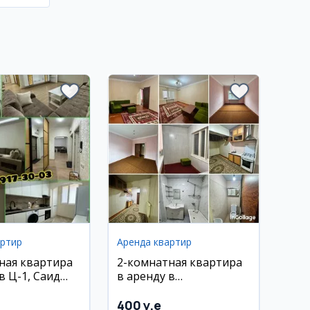
артир
Аренда квартир
ная квартира
2-комнатная квартира
в Ц-1, Саид
в аренду в
Олмазорском районе,
Медгородок
400 y.e