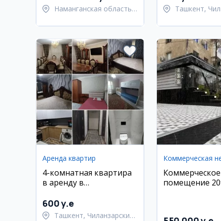
Наманганская область,
Ташкент, Чил
Наманганский район
район
Аренда квартир
4-комнатная квартира
Коммерческое
в аренду в
помещение 209
Чиланзарском районе,
Новомосковск
Домбирабад, 97 м²
Мирзо Улугбек
600 y.e
Ташкент, Чиланзарский
550 000 y.e