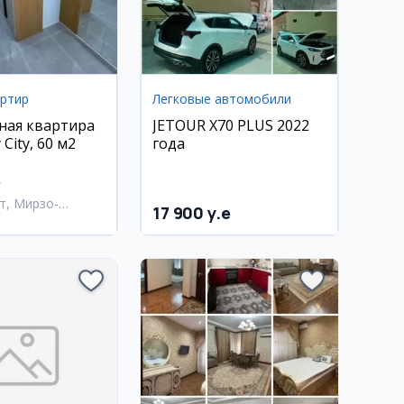
артир
Легковые автомобили
ная квартира
JETOUR X70 PLUS 2022
 City, 60 м2
года
e
т, Мирзо-
17 900 y.e
кский район