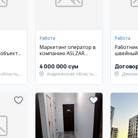
Работа
Работа
Маркетинг оператор в
Работник
 объекты
компанию ASLZAR
швейный
катурка)
(Андижан, Асака)
4 000 000 сум
Догово
область,
Андижанская область,
Джизак
 район
Андижанский район
Янгиаб