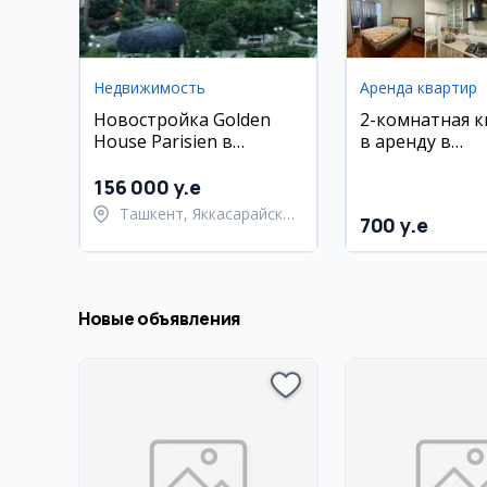
Недвижимость
Аренда квартир
Новостройка Golden
2-комнатная 
House Parisien в
в аренду в
Яккасарайском районе
Мирободском 
70 м², 1 этаж
156 000 y.e
Ташкент, Яккасарайский
700 y.e
район
Новые объявления