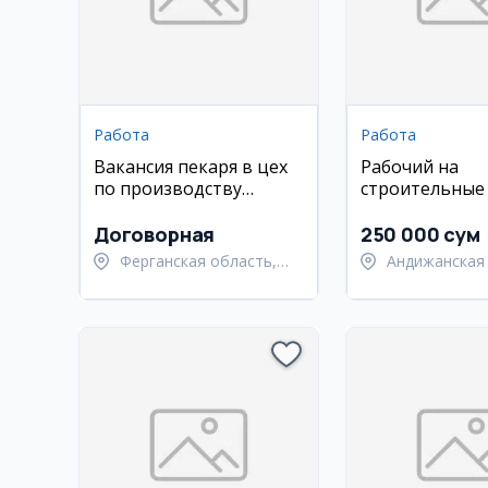
Работа
Работа
Вакансия пекаря в цех
Рабочий на
по производству
строительные
буханок
(песчаная шту
Договорная
250 000 сум
Ферганская область,
Андижанская 
Узбекистанский район
Андижанский