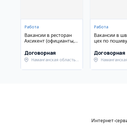
Работа
Работа
Вакансии в ресторан
Вакансии в ш
Ахсикент (официанты,
цех по пошиву
хостес, повара)
рубашек
Договорная
Договорная
Наманганская область,
Наманганская
Туракурганский район
Намангански
Интернет-серви