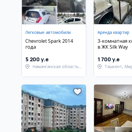
Легковые автомобили
Аренда квартир
Chevrolet Spark 2014
3-комнатная 
года
в ЖК Silk Way
5 200 y.e
1 700 y.e
Наманганская область,
Ташкент, Ми
Наманганский район
Улугбекский 