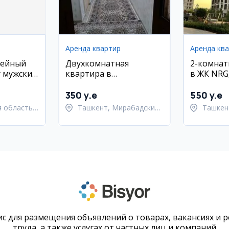
Аренда квартир
Аренда кв
вейный
Двухкомнатная
2-комнат
 мужских
квартира в
в ЖК NRG
Мирабадском районе
район
350 y.e
550 y.e
 область,
Ташкент, Мирабадский
Ташкен
й район
район
район
с для размещения объявлений о товарах, вакансиях и 
труда, а также услугах от частных лиц и компаний