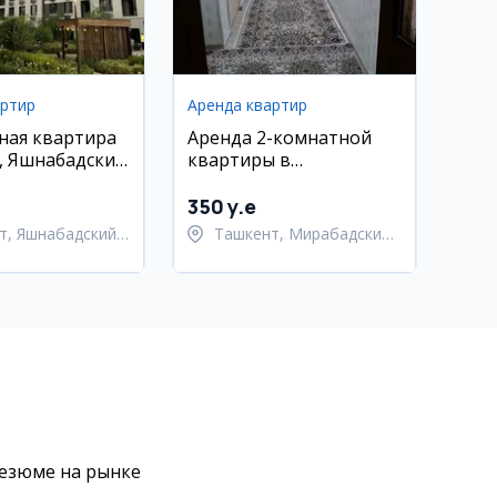
артир
Аренда квартир
ная квартира
Аренда 2-комнатной
, Яшнабадский
квартиры в
Мирабадском районе
350 y.e
т, Яшнабадский
Ташкент, Мирабадский
район
резюме на рынке