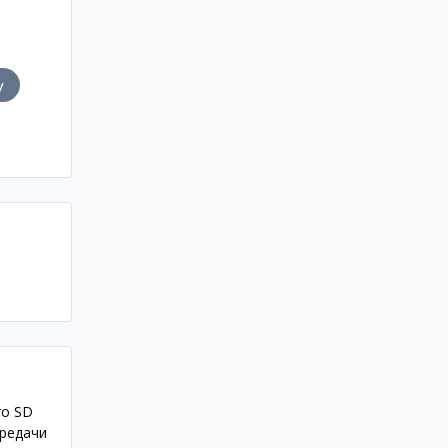
у
ro SD
ередачи