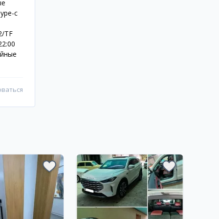
ые
ype-c
2/TF
22:00
ийные
оваться