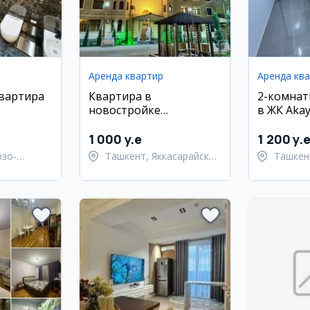
Аренда квартир
Аренда кв
квартира
Квартира в
2-комнат
новостройке
в ЖК Akay
(Яккасарай)
1 000 y.e
1 200 y.
рзо-
Ташкент, Яккасарайский
Ташкен
район
район
Улугбе