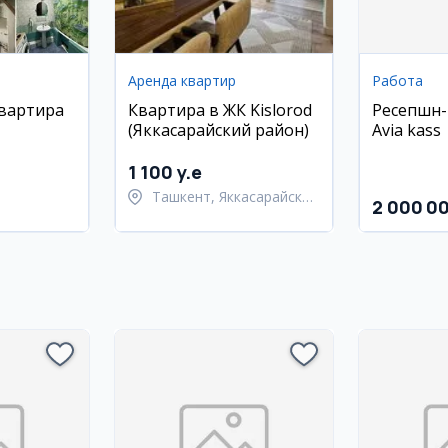
Аренда квартир
Работа
квартира
Квартира в ЖК Kislorod
Ресепшн-
(Яккасарайский район)
Avia kass
районе,
1 100 y.e
Ташкент, Яккасарайский
2 000 0
район