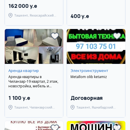
162 000 y.e
400 y.e
Ташкент, Яккасарайский
район
Аренда квартир
Электроинструмент
Аренда квартиры в
Metallom olib ketamiz
Чиланзар-19 квартал, 2 этаж,
новостройка, мебель и
техника
1 100 y.e
Договорная
Ташкент, Чиланзарский
Ташкент, Яшнабадский
район
район