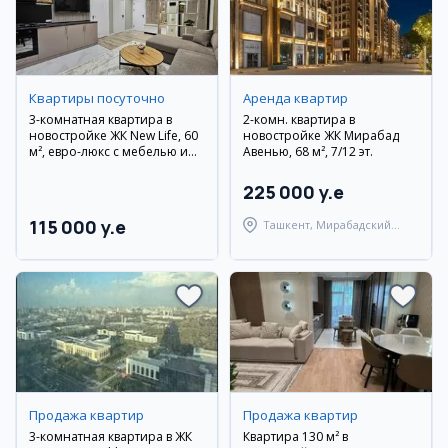
Квартиры посуточно
Аренда квартир
3-комнатная квартира в
2-комн. квартира в
новостройке ЖК New Life, 60
новостройке ЖК Мирабад
м², евро-люкс с мебелью и
Авенью, 68 м², 7/12 эт.
техникой
225 000 y.e
115 000 y.e
Ташкент, Мирабадский
район
Продажа квартир
Продажа квартир
3-комнатная квартира в ЖК
Квартира 130 м² в