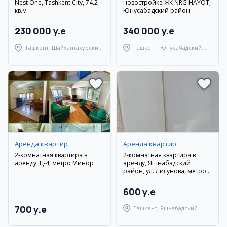
Nest One, Tashkent City, 74.2
новостройке ЖК NRG HAYOT,
кв.м
Юнусабадский район
230 000 y.e
340 000 y.e
Ташкент, Шайхантахурский
Ташкент, Юнусабадский
район
район
Аренда квартир
Аренда квартир
2-комнатная квартира в
2-комнатная квартира в
аренду, Ц-4, метро Минор
аренду, Яшнабадский
район, ул. Лисунова, метро
Алмас
600 y.e
700 y.e
Ташкент, Яшнабадский
район