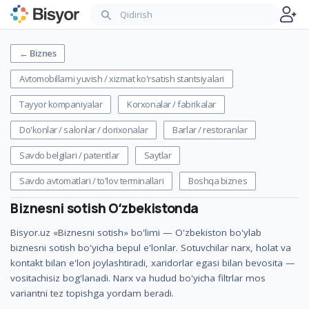
←
Biznes
Avtomobillarni yuvish / xizmat ko'rsatish stantsiyalari
Tayyor kompaniyalar
Korxonalar / fabrikalar
Do'konlar / salonlar / dorixonalar
Barlar / restoranlar
Savdo belgilari / patentlar
Saytlar
Savdo avtomatlari / to'lov terminallari
Boshqa biznes
Biznesni sotish
Oʻzbekistonda
Bisyor.uz «Biznesni sotish» bo'limi — O'zbekiston bo'ylab
biznesni sotish bo'yicha bepul e'lonlar. Sotuvchilar narx, holat va
kontakt bilan e'lon joylashtiradi, xaridorlar egasi bilan bevosita —
vositachisiz bog'lanadi. Narx va hudud bo'yicha filtrlar mos
variantni tez topishga yordam beradi.