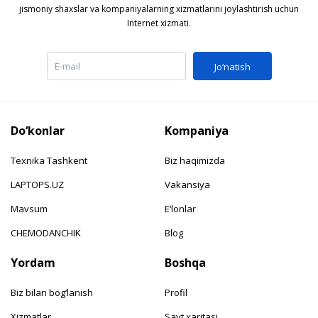
jismoniy shaxslar va kompaniyalarning xizmatlarini joylashtirish uchun
Internet xizmati.
Jo‘natish
Do‘konlar
Kompaniya
Texnika Tashkent
Biz haqimizda
LAPTOPS.UZ
Vakansiya
Mavsum
E‘lonlar
CHEMODANCHIK
Blog
Yordam
Boshqa
Biz bilan bog‘lanish
Profil
Xizmatlar
Sayt xaritasi