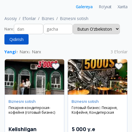
Galereya
Ro‘yxat
Xarita
Asosiy
E‘lonlar
Biznes
Biznesni sotish
Narx
:
Qidirish
Yangi
↑ Narx
↓ Narx
3
E‘lonlar
Biznesni sotish
Biznesni sotish
Пекарня-кондитерская-
Готовый бизнес: Пекарня,
кофейня (готовый бизнес)
Кофейня, Кондитерская
Kelishilgan
5 000 y.e