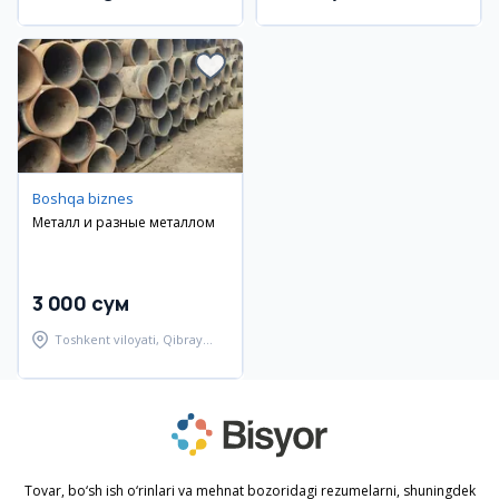
Boshqa biznes
Металл и разные металлом
3 000 сум
Toshkent viloyati, Qibray
tumani
Tovar, bo‘sh ish o‘rinlari va mehnat bozoridagi rezumelarni, shuningdek