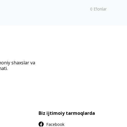
0
E‘lonlar
moniy shaxslar va
ati.
Biz ijtimoiy tarmoqlarda
Facebook