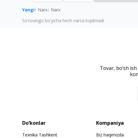
Yangi
↑ Narx
↓ Narx
So'rovingiz bo'yicha hech narsa topilmadi
Tovar, bo‘sh ish
kom
Do‘konlar
Kompaniya
Texnika Tashkent
Biz haqimizda