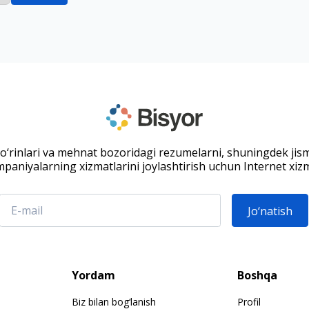
 o‘rinlari va mehnat bozoridagi rezumelarni, shuningdek jis
paniyalarning xizmatlarini joylashtirish uchun Internet xizm
Jo‘natish
Yordam
Boshqa
Biz bilan bog‘lanish
Profil