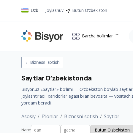
Uzb
Joylashuv
:
Butun O‘zbekiston
Barcha bo’limlar
←
Biznesni sotish
Saytlar
Oʻzbekistonda
Bisyor.uz «Saytlar» bo'limi — O'zbekiston bo'ylab saytlar 
joylashtiradi, xaridorlar egasi bilan bevosita — vositachi
yordam beradi.
Asosiy
E‘lonlar
Biznesni sotish
Saytlar
Narx
: