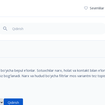
Sevimlilar
bo'yicha bepul e'lonlar. Sotuvchilar narx, holat va kontakt bilan e'lo
siz bog'lanadi. Narx va hudud bo'yicha filtrlar mos variantni tez top
Qidirish