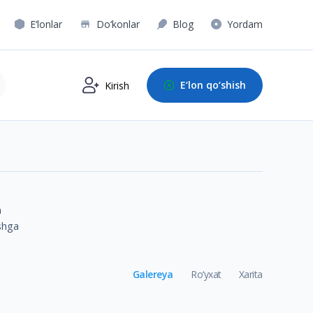
E‘lonlar
Do‘konlar
Blog
Yordam
E‘lon qo‘shish
Kirish
n
ishga
Galereya
Ro‘yxat
Xarita