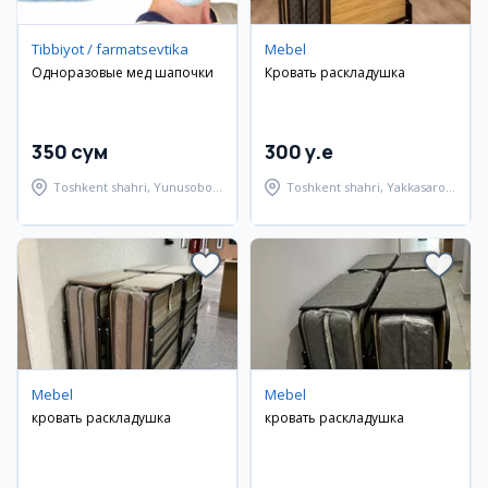
Tibbiyot / farmatsevtika
Mebel
Одноразовые мед шапочки
Кровать раскладушка
350 сум
300 y.e
Toshkent shahri, Yunusobod
Toshkent shahri, Yakkasaroy
tumani
tumani
Mebel
Mebel
кровать раскладушка
кровать раскладушка