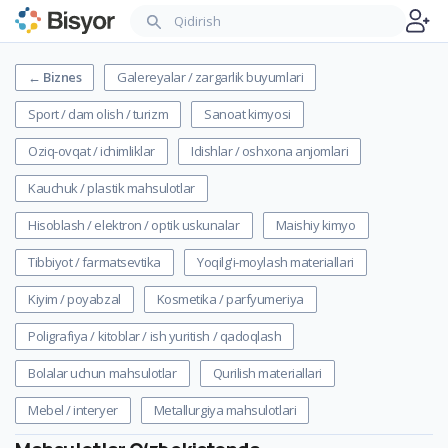
←
Biznes
Galereyalar / zargarlik buyumlari
Sport / dam olish / turizm
Sanoat kimyosi
Oziq-ovqat / ichimliklar
Idishlar / oshxona anjomlari
Kauchuk / plastik mahsulotlar
Hisoblash / elektron / optik uskunalar
Maishiy kimyo
Tibbiyot / farmatsevtika
Yoqilg'i-moylash materiallari
Kiyim / poyabzal
Kosmetika / parfyumeriya
Poligrafiya / kitoblar / ish yuritish / qadoqlash
Bolalar uchun mahsulotlar
Qurilish materiallari
Mebel / interyer
Metallurgiya mahsulotlari