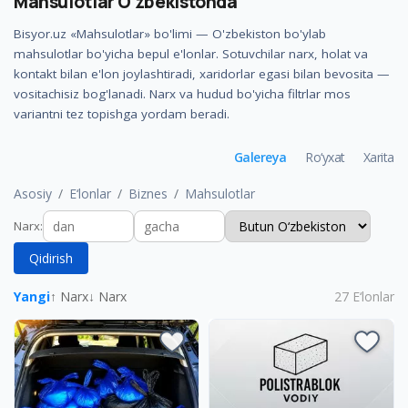
Mahsulotlar
Oʻzbekistonda
Bisyor.uz «Mahsulotlar» bo'limi — O'zbekiston bo'ylab
mahsulotlar bo'yicha bepul e'lonlar. Sotuvchilar narx, holat va
kontakt bilan e'lon joylashtiradi, xaridorlar egasi bilan bevosita —
vositachisiz bog'lanadi. Narx va hudud bo'yicha filtrlar mos
variantni tez topishga yordam beradi.
Galereya
Ro‘yxat
Xarita
Asosiy
E‘lonlar
Biznes
Mahsulotlar
Narx
:
Qidirish
Yangi
↑ Narx
↓ Narx
27
E‘lonlar