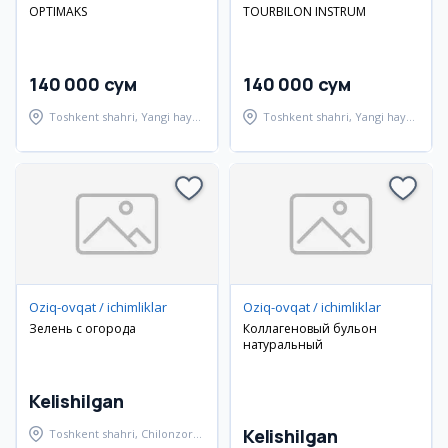
OPTIMAKS
TOURBILON INSTRUM
140 000 сум
140 000 сум
Toshkent shahri, Yangi hayot
Toshkent shahri, Yangi hayot
tumani
tumani
Oziq-ovqat / ichimliklar
Oziq-ovqat / ichimliklar
Зелень с огорода
Коллагеновый бульон
натуральный
Kelishilgan
Kelishilgan
Toshkent shahri, Chilonzor