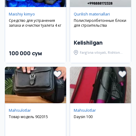
Maishiy kimyo
Qurilish materiallari
Средство для устранения
Полистиролбетонные блоки
запаха и очистки туалета 4 кг
для строительства
Kelishilgan
100 000 сум
Farg'ona viloyati, Rishton
tumani
Mahsulotlar
Mahsulotlar
Товар модель 902015
Daysin 100