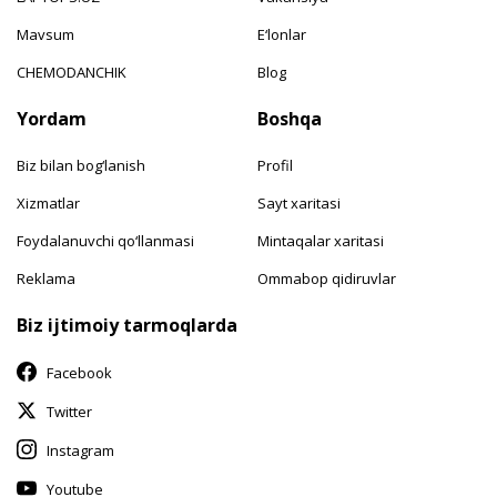
Mavsum
E‘lonlar
CHEMODANCHIK
Blog
Yordam
Boshqa
Biz bilan bog‘lanish
Profil
Xizmatlar
Sayt xaritasi
Foydalanuvchi qo‘llanmasi
Mintaqalar xaritasi
Reklama
Ommabop qidiruvlar
Biz ijtimoiy tarmoqlarda
Facebook
Twitter
Instagram
Youtube