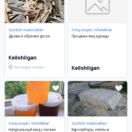
Qurilish materiallari
Oziq-ovqat / ichimliklar
Дрова и обрезки досок
Продажа яиц курицы
Kelishilgan
Kelishilgan
Namangan viloyati,
Namangan tumani
Oziq-ovqat / ichimliklar
Qurilish materiallari
Натуральный мед с пасеки
Еврозаборы, плиты и