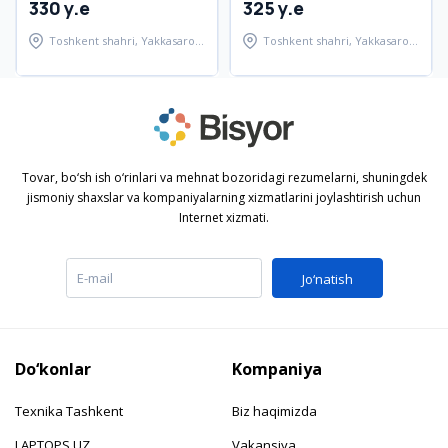
330 y.e
325 y.e
Toshkent shahri, Yakkasaroy
Toshkent shahri, Yakkasaroy
tumani
tumani
Tovar, bo‘sh ish o‘rinlari va mehnat bozoridagi rezumelarni, shuningdek
jismoniy shaxslar va kompaniyalarning xizmatlarini joylashtirish uchun
Internet xizmati.
Jo‘natish
Do‘konlar
Kompaniya
Texnika Tashkent
Biz haqimizda
LAPTOPS.UZ
Vakansiya