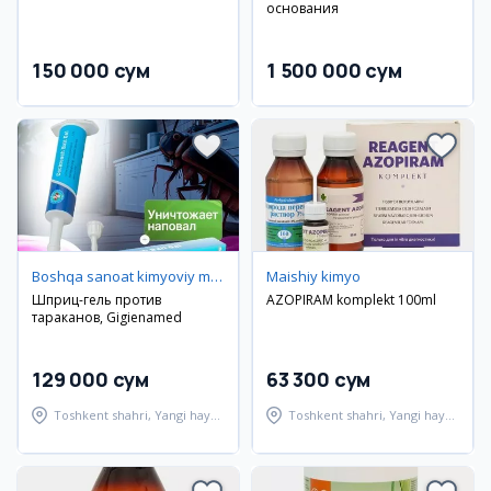
основания
150 000 сум
1 500 000 сум
Boshqa sanoat kimyoviy moddalari
Maishiy kimyo
Шприц-гель против
AZOPIRAM komplekt 100ml
тараканов, Gigienamed
129 000 сум
63 300 сум
Toshkent shahri, Yangi hayot
Toshkent shahri, Yangi hayot
tumani
tumani