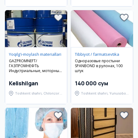
tumani
Yoqilg'i-moylash materiallari
Tibbiyot / farmatsevtika
GAZPROMNEFT/
Одноразовые простыни
ГАЗПРОМНЕФТЬ
SPANBOND в рулонах, 100
Индустриальные, моторные
штук
масла и смазки!
Kelishilgan
140 000 сум
Toshkent shahri, Chilonzor
Toshkent shahri, Yunusobod
tumani
tumani