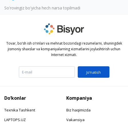
So'rovingiz bo'yicha hech narsa topilmadi
Tovar, bo‘sh ish o‘rinlari va mehnat bozoridagi rezumelarni, shuningdek
jismoniy shaxslar va kompaniyalarning xizmatlarini joylashtirish uchun
Internet xizmati.
Jo‘natish
Do‘konlar
Kompaniya
Texnika Tashkent
Biz haqimizda
LAPTOPS.UZ
Vakansiya