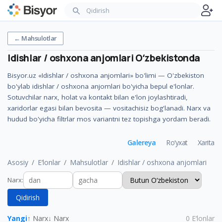
←
Mahsulotlar
Idishlar / oshxona anjomlari
Oʻzbekistonda
Bisyor.uz «Idishlar / oshxona anjomlari» bo'limi — O'zbekiston
bo'ylab idishlar / oshxona anjomlari bo'yicha bepul e'lonlar.
Sotuvchilar narx, holat va kontakt bilan e'lon joylashtiradi,
xaridorlar egasi bilan bevosita — vositachisiz bog'lanadi. Narx va
hudud bo'yicha filtrlar mos variantni tez topishga yordam beradi.
Galereya
Ro‘yxat
Xarita
Asosiy
E‘lonlar
Mahsulotlar
Idishlar / oshxona anjomlari
Narx
:
Qidirish
Yangi
↑ Narx
↓ Narx
0
E‘lonlar