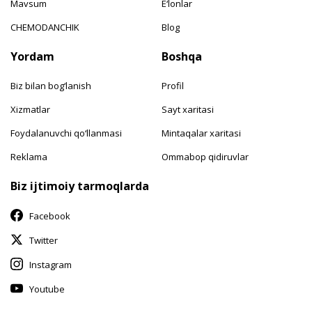
Mavsum
E‘lonlar
CHEMODANCHIK
Blog
Yordam
Boshqa
Biz bilan bog‘lanish
Profil
Xizmatlar
Sayt xaritasi
Foydalanuvchi qo‘llanmasi
Mintaqalar xaritasi
Reklama
Ommabop qidiruvlar
Biz ijtimoiy tarmoqlarda
Facebook
Twitter
Instagram
Youtube