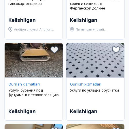
гипсокартонщиков
колец и септиков в
Ферганской долине
Kelishilgan
Kelishilgan
Andijon viloyati, Andijon
Namangan viloyati,
shahri
Namangan tumani
Qurilish xizmatlari
Qurilish xizmatlari
Услуги бурения под
Услуги по укладке брусчатки
фундамент и теплоизоляцию
Kelishilgan
Kelishilgan