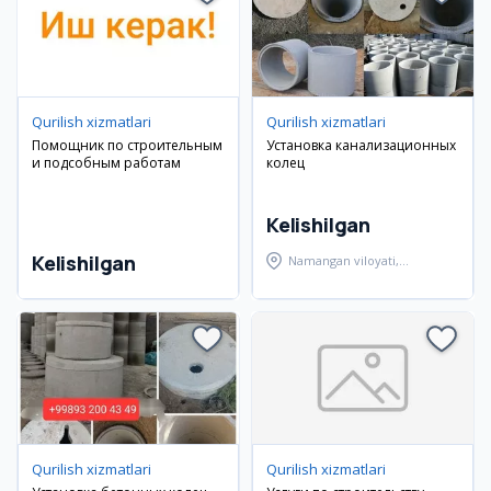
Qurilish xizmatlari
Qurilish xizmatlari
Помощник по строительным
Установка канализационных
и подсобным работам
колец
Kelishilgan
Kelishilgan
Namangan viloyati,
Namangan tumani
Qurilish xizmatlari
Qurilish xizmatlari