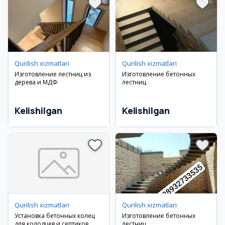
Qurilish xizmatlari
Qurilish xizmatlari
Изготовление лестниц из
Изготовление бетонных
дерева и МДФ
лестниц
Kelishilgan
Kelishilgan
Qurilish xizmatlari
Qurilish xizmatlari
Установка бетонных колец
Изготовление бетонных
для колодцев и септиков
лестниц