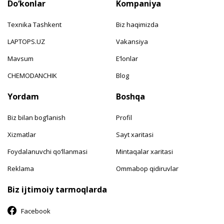
Do‘konlar
Kompaniya
Texnika Tashkent
Biz haqimizda
LAPTOPS.UZ
Vakansiya
Mavsum
E‘lonlar
CHEMODANCHIK
Blog
Yordam
Boshqa
Biz bilan bog‘lanish
Profil
Xizmatlar
Sayt xaritasi
Foydalanuvchi qo‘llanmasi
Mintaqalar xaritasi
Reklama
Ommabop qidiruvlar
Biz ijtimoiy tarmoqlarda
Facebook