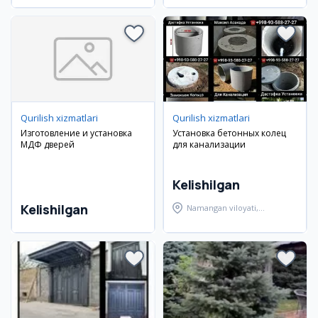
Qurilish xizmatlari
Qurilish xizmatlari
Изготовление и установка
Установка бетонных колец
МДФ дверей
для канализации
Kelishilgan
Kelishilgan
Namangan viloyati,
Namangan tumani