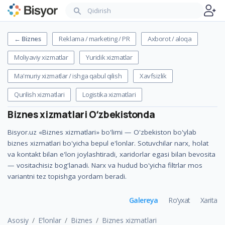
←
Biznes
Reklama / marketing / PR
Axborot / aloqa
Moliyaviy xizmatlar
Yuridik xizmatlar
Ma'muriy xizmatlar / ishga qabul qilish
Xavfsizlik
Qurilish xizmatlari
Logistika xizmatlari
Biznes xizmatlari
Oʻzbekistonda
Bisyor.uz «Biznes xizmatlari» bo'limi — O'zbekiston bo'ylab
biznes xizmatlari bo'yicha bepul e'lonlar. Sotuvchilar narx, holat
va kontakt bilan e'lon joylashtiradi, xaridorlar egasi bilan bevosita
— vositachisiz bog'lanadi. Narx va hudud bo'yicha filtrlar mos
variantni tez topishga yordam beradi.
Galereya
Ro‘yxat
Xarita
Asosiy
E‘lonlar
Biznes
Biznes xizmatlari