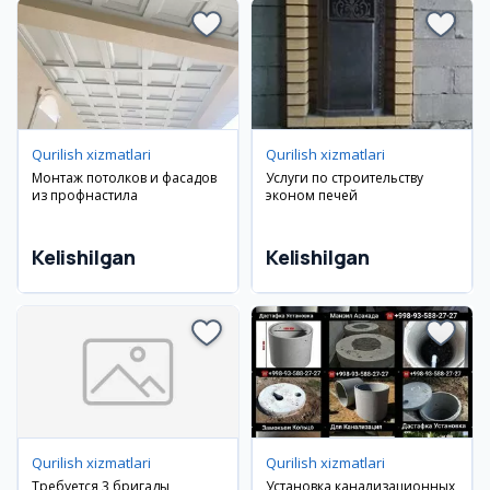
Qurilish xizmatlari
Qurilish xizmatlari
Монтаж потолков и фасадов
Услуги по строительству
из профнастила
эконом печей
Kelishilgan
Kelishilgan
Qurilish xizmatlari
Qurilish xizmatlari
Требуется 3 бригады
Установка канализационных