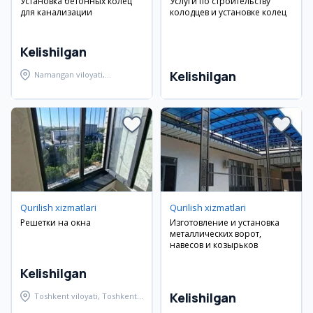
Установка бетонных колец
Услуги по строительству
для канализации
колодцев и установке колец
Kelishilgan
Kelishilgan
Namangan viloyati,
Namangan tumani
Qurilish xizmatlari
Qurilish xizmatlari
Решетки на окна
Изготовление и установка
металлических ворот,
навесов и козырьков
Kelishilgan
Kelishilgan
Toshkent viloyati, Toshkent
tumani