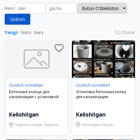
Narx
:
Qidirish
Yangi
↑ Narx
↓ Narx
52
E‘lonlar
Qurilish xizmatlari
Qurilish xizmatlari
Бетонные кольца для
Установка бетонных колец
канализации с установкой
для канализации
Kelishilgan
Kelishilgan
Farg'ona viloyati, Farg'ona
Namangan viloyati,
tumani
Namangan tumani