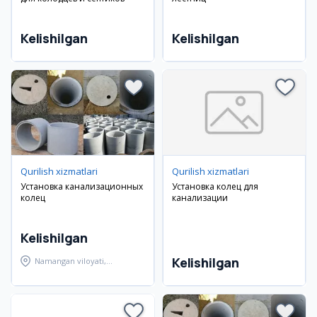
Kelishilgan
Kelishilgan
Qurilish xizmatlari
Qurilish xizmatlari
Установка канализационных
Установка колец для
колец
канализации
Kelishilgan
Kelishilgan
Namangan viloyati,
Namangan tumani