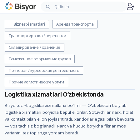
←
Biznes xizmatlari
Аренда транспорта
Транспортировка / перевозки
Складирование / хранение
Таможенное оформление грузов
Почтовая / курьерская деятельность
Прочие логистические услуги
Logistika xizmatlari
Oʻzbekistonda
Bisyor.uz «Logistika xizmatlari» bo'limi — O'zbekiston bo'ylab
logistika xizmatlari bo'yicha bepul e'lonlar. Sotuvchilar narx, holat
va kontakt bilan e'lon joylashtiradi, xaridorlar egasi bilan bevosita
— vositachisiz bog'lanadi. Narx va hudud bo'yicha filtrlar mos
variantni tez topishga yordam beradi.