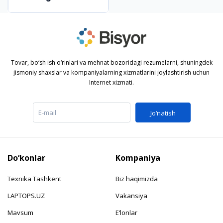
Tovar, bo‘sh ish o‘rinlari va mehnat bozoridagi rezumelarni, shuningdek
jismoniy shaxslar va kompaniyalarning xizmatlarini joylashtirish uchun
Internet xizmati.
Jo‘natish
Do‘konlar
Kompaniya
Texnika Tashkent
Biz haqimizda
LAPTOPS.UZ
Vakansiya
Mavsum
E‘lonlar