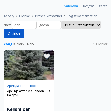
Galereya
Ro‘yxat
Xarita
Asosiy
E‘lonlar
Biznes xizmatlari
Logistika xizmatlari
Narx
:
Qidirish
Yangi
↑ Narx
↓ Narx
1
E‘lonlar
Аренда транспорта
Аренда автобуса London Bus
на сутки
Kelishilgan