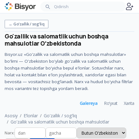
←
Go'zallik / sog'liq
Go'zallik va salomatlik uchun boshqa
mahsulotlar
Oʻzbekistonda
Bisyor.uz «Go'zallik va salomatlik uchun boshqa mahsulotlar»
bo'limi — O'zbekiston bo'ylab go'zallik va salomatlik uchun
boshqa mahsulotlar bo'yicha bepul e'lonlar. Sotuvchilar narx,
holat va kontakt bilan e'lon joylashtiradi, xaridorlar egasi bilan
bevosita — vositachisiz bog'lanadi. Narx va hudud bo'yicha filtrlar
mos variantni tez topishga yordam beradi.
Galereya
Ro‘yxat
Xarita
Asosiy
E‘lonlar
Go'zallik / sog'liq
Go'zallik va salomatlik uchun boshqa mahsulotlar
Narx
: