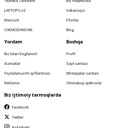
Texnika Tashkent
Biz haqimizda
LAPTOPS.UZ
Vakansiya
Mavsum
E‘lonlar
CHEMODANCHIK
Blog
Yordam
Boshqa
Biz bilan bog‘lanish
Profil
Xizmatlar
Sayt xaritasi
Foydalanuvchi qo‘llanmasi
Mintaqalar xaritasi
Reklama
Ommabop qidiruvlar
Biz ijtimoiy tarmoqlarda
Facebook
Twitter
Instagram