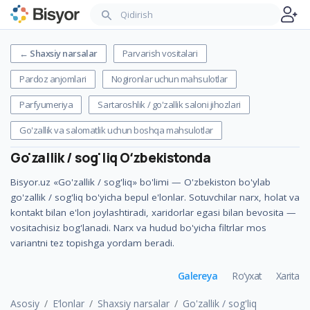
←
Shaxsiy narsalar
Parvarish vositalari
Pardoz anjomlari
Nogironlar uchun mahsulotlar
Parfyumeriya
Sartaroshlik / go'zallik saloni jihozlari
Go'zallik va salomatlik uchun boshqa mahsulotlar
Go'zallik / sog'liq
Oʻzbekistonda
Bisyor.uz «Go'zallik / sog'liq» bo'limi — O'zbekiston bo'ylab
go'zallik / sog'liq bo'yicha bepul e'lonlar. Sotuvchilar narx, holat va
kontakt bilan e'lon joylashtiradi, xaridorlar egasi bilan bevosita —
vositachisiz bog'lanadi. Narx va hudud bo'yicha filtrlar mos
variantni tez topishga yordam beradi.
Galereya
Ro‘yxat
Xarita
Asosiy
E‘lonlar
Shaxsiy narsalar
Go'zallik / sog'liq