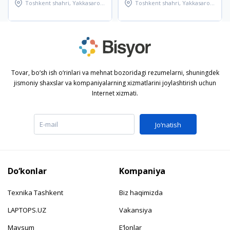
Toshkent shahri, Yakkasaroy
Toshkent shahri, Yakkasaroy
tumani
tumani
Tovar, bo‘sh ish o‘rinlari va mehnat bozoridagi rezumelarni, shuningdek
jismoniy shaxslar va kompaniyalarning xizmatlarini joylashtirish uchun
Internet xizmati.
Jo‘natish
Do‘konlar
Kompaniya
Texnika Tashkent
Biz haqimizda
LAPTOPS.UZ
Vakansiya
Mavsum
E‘lonlar