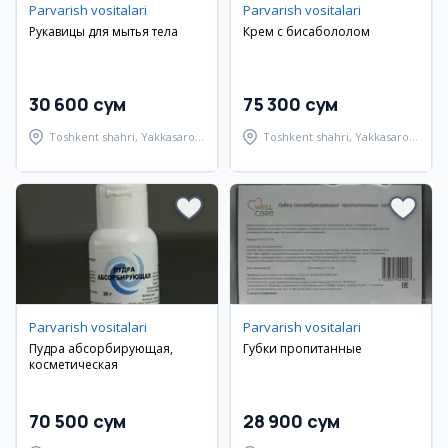
Parvarish vositalari
Parvarish vositalari
Рукавицы для мытья тела
Крем с бисабололом
30 600 сум
75 300 сум
Toshkent shahri, Yakkasaroy
Toshkent shahri, Yakkasaroy
tumani
tumani
Parvarish vositalari
Parvarish vositalari
Пудра абсорбирующая,
Губки пропитанные
косметическая
70 500 сум
28 900 сум