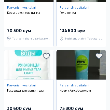
Parvarish vositalari
Parvarish vositalari
Крем с оксидом цинка
Гель-пенка
70 500 сум
134 500 сум
Toshkent shahri, Yakkasaroy
Toshkent shahri, Yakkasaroy
tumani
tumani
Parvarish vositalari
Parvarish vositalari
Рукавицы для мытья тела
Крем с бисабололом
30 600 сум
75 300 сум