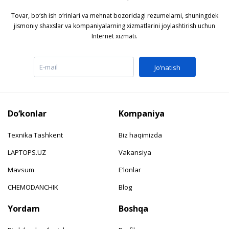
Tovar, bo‘sh ish o‘rinlari va mehnat bozoridagi rezumelarni, shuningdek
jismoniy shaxslar va kompaniyalarning xizmatlarini joylashtirish uchun
Internet xizmati.
Jo‘natish
Do‘konlar
Kompaniya
Texnika Tashkent
Biz haqimizda
LAPTOPS.UZ
Vakansiya
Mavsum
E‘lonlar
CHEMODANCHIK
Blog
Yordam
Boshqa