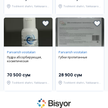
Toshkent shahri, Yakkasaroy
Toshkent shahri, Yakkasaroy
tumani
tumani
Parvarish vositalari
Parvarish vositalari
Пудра абсорбирующая,
Губки пропитанные
косметическая
70 500 сум
28 900 сум
Toshkent shahri, Yakkasaroy
Toshkent shahri, Yakkasaroy
tumani
tumani