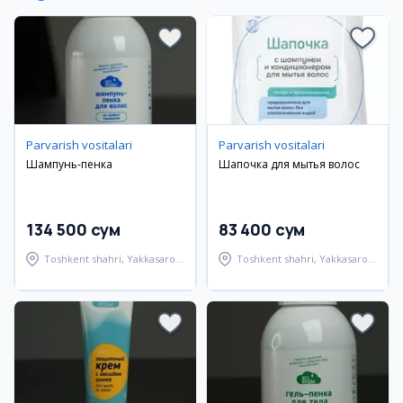
Parvarish vositalari
Parvarish vositalari
Шампунь-пенка
Шапочка для мытья волос
134 500 сум
83 400 сум
Toshkent shahri, Yakkasaroy
Toshkent shahri, Yakkasaroy
tumani
tumani