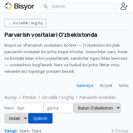
←
Go'zallik / sog'liq
Parvarish vositalari
Oʻzbekistonda
Bisyor.uz «Parvarish vositalari» bo'limi — O'zbekiston bo'ylab
parvarish vositalari bo'yicha bepul e'lonlar. Sotuvchilar narx, holat
va kontakt bilan e'lon joylashtiradi, xaridorlar egasi bilan bevosita
— vositachisiz bog'lanadi. Narx va hudud bo'yicha filtrlar mos
variantni tez topishga yordam beradi.
Galereya
Ro‘yxat
Xarita
Asosiy
E‘lonlar
Go'zallik / sog'liq
Parvarish vositalari
Narx
:
Qidirish
Yangi
↑ Narx
↓ Narx
8
E‘lonlar