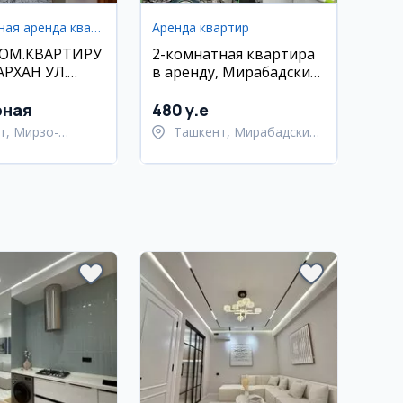
Долгосрочная аренда квартир
Аренда квартир
КОМ.КВАРТИРУ
2-комнатная квартира
РХАН УЛ.
в аренду, Мирабадский
ИЛЛИК
район, Куйлюк-5
РОЧНО
рная
480 y.e
т, Мирзо-
Ташкент, Мирабадский
кский район
район