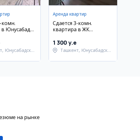
артир
Аренда квартир
-комн.
Сдается 3-комн.
 в Юнусабаде,
квартира в ЖК
шам, 110 кв.м.
Алайский, Юнусабад
e
1 300 y.e
т, Юнусабадский
Ташкент, Юнусабадский
район
резюме на рынке