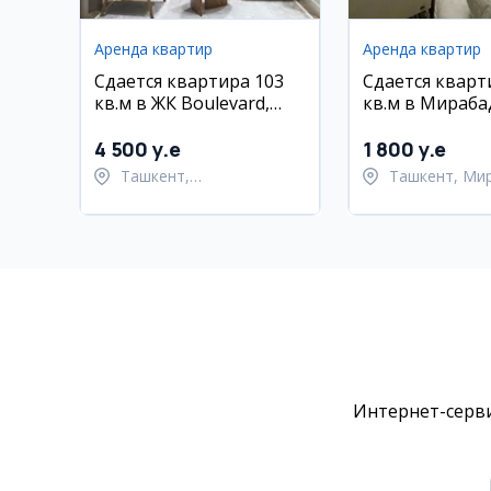
Аренда квартир
Аренда квартир
Сдается квартира 103
Сдается кварт
кв.м в ЖК Boulevard,
кв.м в Мираба
Tashkent City
районе
4 500 y.e
1 800 y.e
Ташкент,
Ташкент, Ми
Шайхантахурский район
район
Интернет-серви