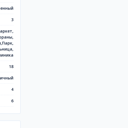
енный
3
аркет,
ораны,
,Парк,
ьница,
линика
18
пичный
4
6