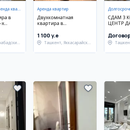
Долгосрочная аренда квартир
Аренда квартир
ира в
Двухкомнатная
СДАМ 3 
-х
квартира в
ЦЕНТР ДА
Яккасарайском районе
МУСТАК
ДОЛГОС
1 100 y.e
Догово
рабадский
Ташкент, Яккасарайский
Ташкен
район
Улугбе