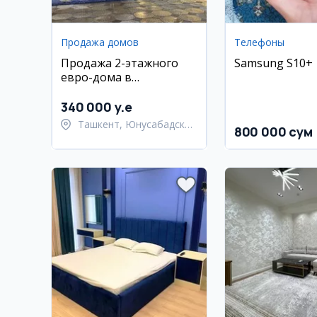
Продажа домов
Телефоны
Продажа 2-этажного
Samsung S10+
евро-дома в
Юнусабадском районе,
Сампи
340 000 y.e
Ташкент, Юнусабадский
800 000 сум
район