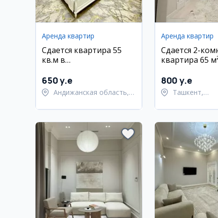
Аренда квартир
Аренда квартир
Сдается квартира 55
Сдается 2-комн
кв.м в
квартира 65 м
Шайхонтохурском
Шайхантахурс
районе
районе
650 y.e
800 y.e
Андижанская область,
Ташкент,
город Андижан
Шайхантахур