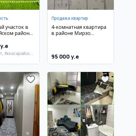
ость
Продажа квартир
й участок в
4-комнатная квартира
йском районе,
в районе Мирзо
Ракат
Улугбекский (массив
Карасу-2)
y.e
т, Яккасарайский
95 000 y.e