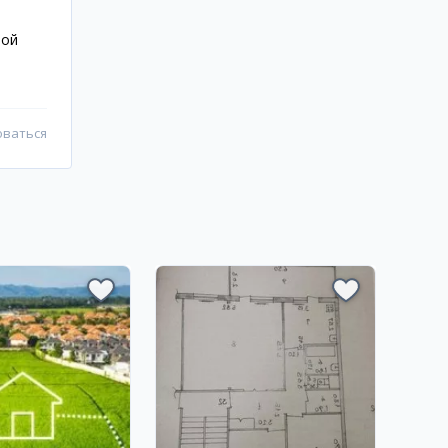
ной
оваться