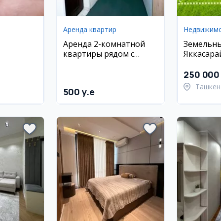
Аренда квартир
Недвижим
Аренда 2-комнатной
Земельны
квартиры рядом с
Яккасара
метро Тинчлик
махалля 
250 000 
Ташкен
500 y.e
район