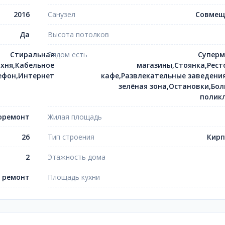
2016
Санузел
Совмещ
Да
Высота потолков
Стиральная
Рядом есть
Суперм
хня,Кабельное
магазины,Стоянка,Рест
ефон,Интернет
кафе,Развлекательные заведения
зелёная зона,Остановки,Бол
полик
оремонт
Жилая площадь
26
Тип строения
Кир
2
Этажность дома
 ремонт
Площадь кухни