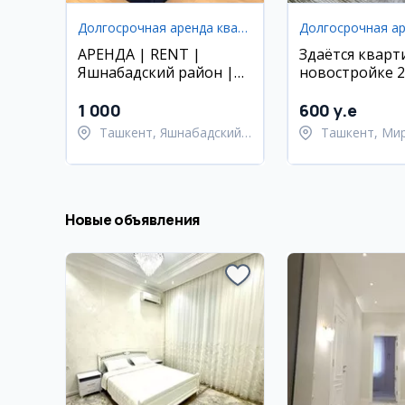
Долгосрочная аренда квартир
АРЕНДА | RENT |
Здаётся кварт
Яшнабадский район |
новостройке 2
улица Паркент | ЖК
комнатная
ОКСОРОЙ
1 000
600 y.e
Ташкент, Яшнабадский
Ташкент, Ми
район
район
Новые объявления