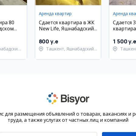
Аренда квартир
Аренда кв
ира 80
Сдается квартира в ЖК
Сдается 3
дском
New Life, Яшнабадский
квартира
район
ЖК Мухта
800 y.e
1 500 y.
рабадский
Ташкент, Яшнабадский
Ташкен
район
район
с для размещения объявлений о товарах, вакансиях и 
труда, а также услугах от частных лиц и компаний