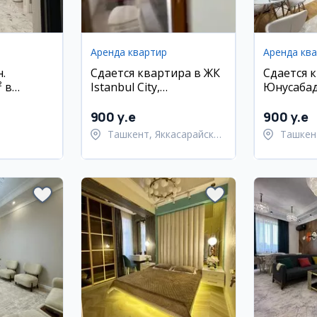
Аренда квартир
Аренда кв
.
Сдается квартира в ЖК
Сдается 
² в
Istanbul City,
Юнусабад
ком
Яккасарайский район
ЖК Imperia
900 y.e
900 y.e
Ташкент, Яккасарайский
Ташкен
ский район
район
район