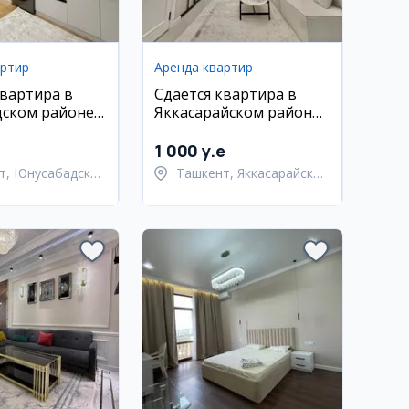
артир
Аренда квартир
квартира в
Сдается квартира в
ском районе,
Яккасарайском районе,
l club, 40 кв.м
55 кв.м
1 000 y.e
т, Юнусабадский
Ташкент, Яккасарайский
район