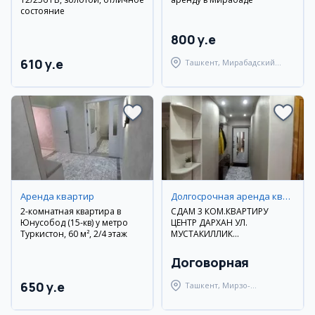
состояние
800 y.e
610 y.e
Ташкент, Мирабадский
район
Аренда квартир
Долгосрочная аренда квартир
2-комнатная квартира в
СДАМ 3 КОМ.КВАРТИРУ
Юнусобод (15-кв) у метро
ЦЕНТР ДАРХАН УЛ.
Туркистон, 60 м², 2/4 этаж
МУСТАКИЛЛИК
ДОЛГОСРОЧНО
Договорная
650 y.e
Ташкент, Мирзо-
Улугбекский район