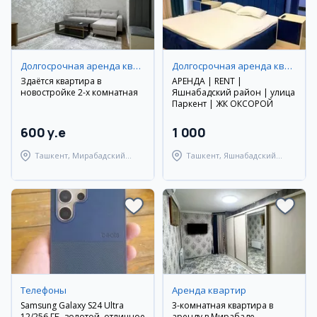
Долгосрочная аренда квартир
Долгосрочная аренда квартир
Здаётся квартира в
АРЕНДА | RENT |
новостройке 2-х комнатная
Яшнабадский район | улица
Паркент | ЖК ОКСОРОЙ
600 y.e
1 000
Ташкент, Мирабадский
Ташкент, Яшнабадский
район
район
Телефоны
Аренда квартир
Samsung Galaxy S24 Ultra
3-комнатная квартира в
12/256 ГБ, золотой, отличное
аренду в Мирабаде