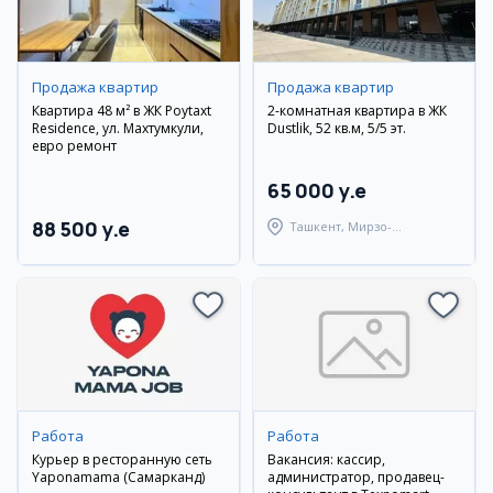
Продажа квартир
Продажа квартир
Квартира 48 м² в ЖК Poytaxt
2-комнатная квартира в ЖК
Residence, ул. Махтумкули,
Dustlik, 52 кв.м, 5/5 эт.
евро ремонт
65 000 y.e
88 500 y.e
Ташкент, Мирзо-
Улугбекский район
Работа
Работа
Курьер в ресторанную сеть
Вакансия: кассир,
Yaponamama (Самарканд)
администратор, продавец-