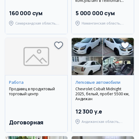
консультант в Texnomart
(Наманган)
160 000 сум
5 000 000 сум
Самаркандская область,
Наманганская область,
Самаркандский район
Наманганский район
Работа
Легковые автомобили
Продавец в продуктовый
Chevrolet Cobalt Midnight
торговый центр
2025, белый, пробег 5500 км,
Андижан
12 300 y.e
Договорная
Андижанская область,
Андижанский район