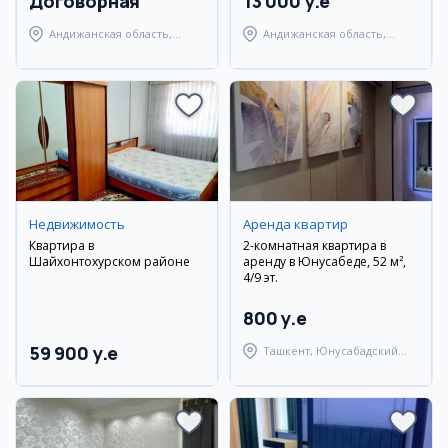
Договорная
13 000 y.e
Андижанская область,
Андижанская область,
Андижанский район
Андижанский район
Недвижимость
Аренда квартир
Квартира в
2-комнатная квартира в
Шайхонтохурском районе
аренду в Юнусабеде, 52 м²,
4/9 эт.
800 y.e
59 900 y.e
Ташкент, Юнусабадский
район