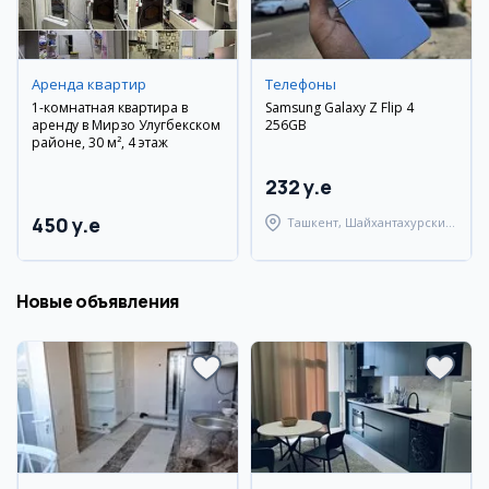
Аренда квартир
Телефоны
1-комнатная квартира в
Samsung Galaxy Z Flip 4
аренду в Мирзо Улугбекском
256GB
районе, 30 м², 4 этаж
232 y.e
450 y.e
Ташкент, Шайхантахурский
район
Новые объявления