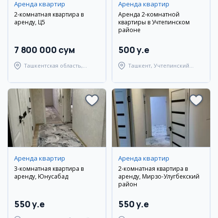
Аренда квартир
Аренда квартир
2-комнатная квартира в
Аренда 2-комнатной
аренду, Ц5
квартиры в Учтепинском
районе
7 800 000 сум
500 y.e
Ташкентская область,
Ташкент, Учтепинский
Ташкентский район
район
Аренда квартир
Аренда квартир
3-комнатная квартира в
2-комнатная квартира в
аренду, Юнусабад
аренду, Мирзо-Улугбекский
район
550 y.e
550 y.e