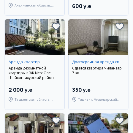
600 y.e
Андижанская область,
Андижанский район
Аренда квартир
Долгосрочная аренда квартир
Аренда 2-комнатной
Сдаётся квартира Чиланзар
квартиры в ЖК Nest One,
7-кв
Шайхонтахурский район
2 000 y.e
350 y.e
Ташкентская область,
Ташкент, Чиланзарский
Ташкентский район
район