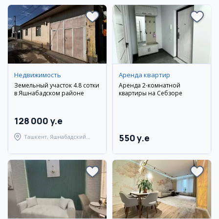
Недвижимость
Аренда квартир
Земельный участок 4.8 сотки
Аренда 2-комнатной
в Яшнабадском районе
квартиры на Себзоре
128 000 y.e
550 y.e
Ташкент, Яшнабадский
район