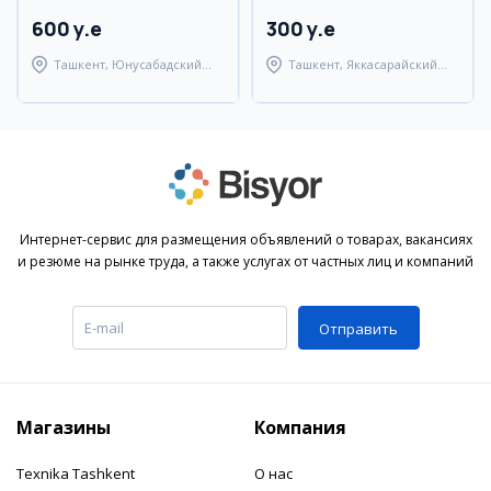
600 y.e
300 y.e
Ташкент, Юнусабадский
Ташкент, Яккасарайский
район
район
Интернет-сервис для размещения объявлений о товарах, вакансиях
и резюме на рынке труда, а также услугах от частных лиц и компаний
Отправить
Магазины
Компания
Texnika Tashkent
О нас